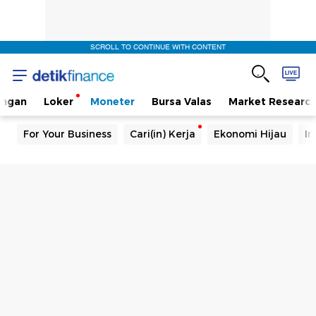
SCROLL TO CONTINUE WITH CONTENT
angan
Loker
Moneter
Bursa Valas
Market Researc
For Your Business
Cari(in) Kerja
Ekonomi Hijau
In