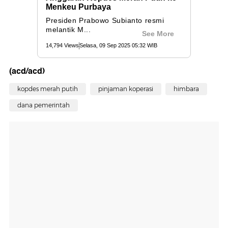
(acd/acd)
kopdes merah putih
pinjaman koperasi
himbara
dana pemerintah