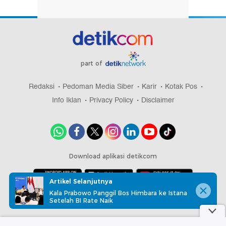
part of
Redaksi
Pedoman Media Siber
Karir
Kotak Pos
Info Iklan
Privacy Policy
Disclaimer
Download aplikasi detikcom
Artikel Selanjutnya
Kala Prabowo Panggil Bos Himbara ke Istana
Copyright @ 2026 detikcom, All right reserved
Setelah BI Rate Naik