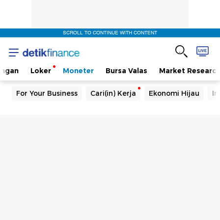
SCROLL TO CONTINUE WITH CONTENT
angan
Loker
Moneter
Bursa Valas
Market Researc
For Your Business
Cari(in) Kerja
Ekonomi Hijau
In