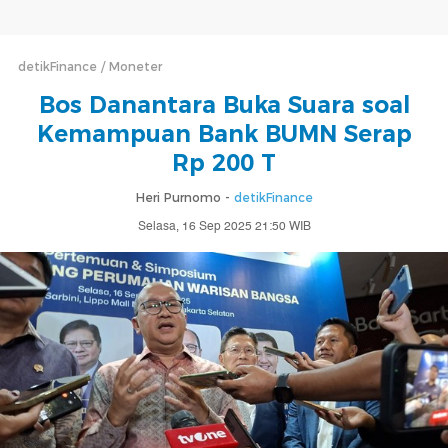
detikFinance
Moneter
Bos Danantara Buka Suara soal
Kemampuan Bank BUMN Serap
Rp 200 T
Heri Purnomo -
detikFinance
Selasa, 16 Sep 2025 21:50 WIB