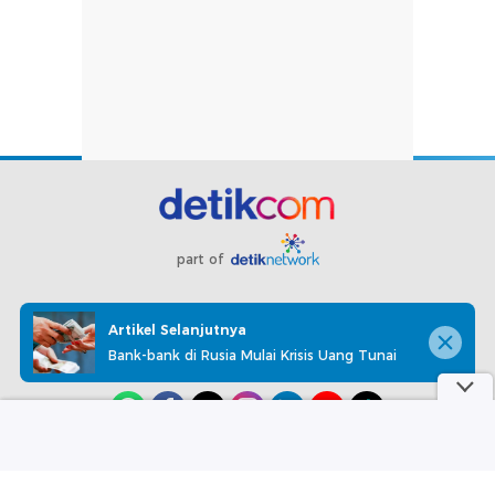
part of
Redaksi
Pedoman Media Siber
Karir
Kotak Pos
Artikel Selanjutnya
Info Iklan
Privacy Policy
Disclaimer
Bank-bank di Rusia Mulai Krisis Uang Tunai
Download aplikasi detikcom