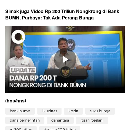
Simak juga Video Rp 200 Triliun Nongkrong di Bank
BUMN, Purbaya: Tak Ada Perang Bunga
(hns/hns)
bank bumn
likuiditas
kredit
suku bunga
dana pemerintah
danantara
rosan roeslani
rp 200 triliun
dana rp 200 triliun