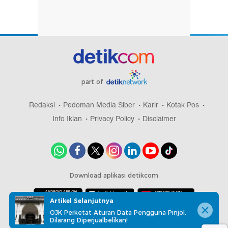
part of
Redaksi
Pedoman Media Siber
Karir
Kotak Pos
Info Iklan
Privacy Policy
Disclaimer
Download aplikasi detikcom
Artikel Selanjutnya
OJK Perketat Aturan Data Pengguna Pinjol,
Copyright @ 2026 detikcom, All right reserved
Dilarang Diperjualbelikan!