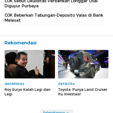
OJK Sebut Likuiditas Perbankan Longgar Usai
Diguyur Purbaya
OJK Beberkan Tabungan-Deposito Valas di Bank
Melesat
Rekomendasi
detikNews
detikOto
Roy Suryo Kalah Lagi dan
Toyota: Punya Land Cruiser
Lagi
Itu Investasi!
Selengkapnya