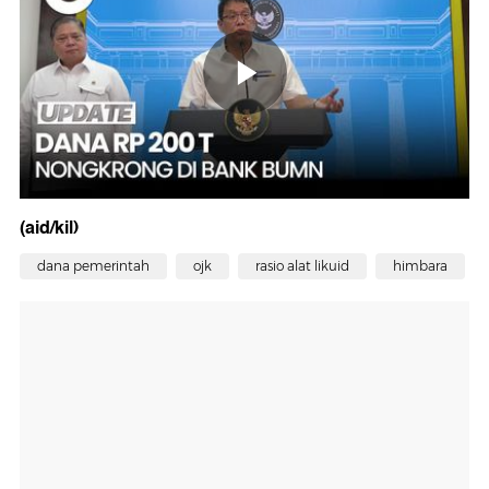
(aid/kil)
dana pemerintah
ojk
rasio alat likuid
himbara