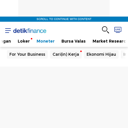
SCROLL TO CONTINUE WITH CONTENT
angan
Loker
Moneter
Bursa Valas
Market Researc
For Your Business
Cari(in) Kerja
Ekonomi Hijau
In