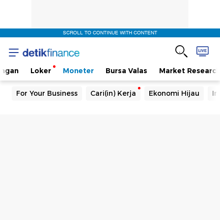
SCROLL TO CONTINUE WITH CONTENT
angan
Loker
Moneter
Bursa Valas
Market Researc
For Your Business
Cari(in) Kerja
Ekonomi Hijau
In