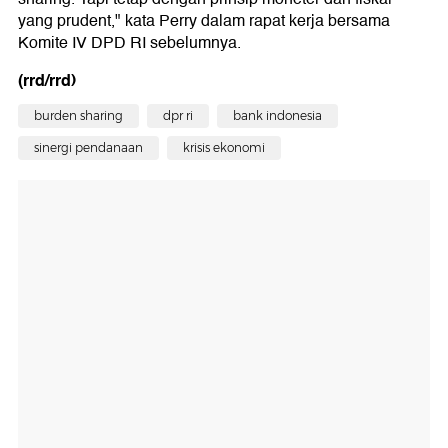
yang prudent," kata Perry dalam rapat kerja bersama
Komite IV DPD RI sebelumnya.
(rrd/rrd)
burden sharing
dpr ri
bank indonesia
sinergi pendanaan
krisis ekonomi