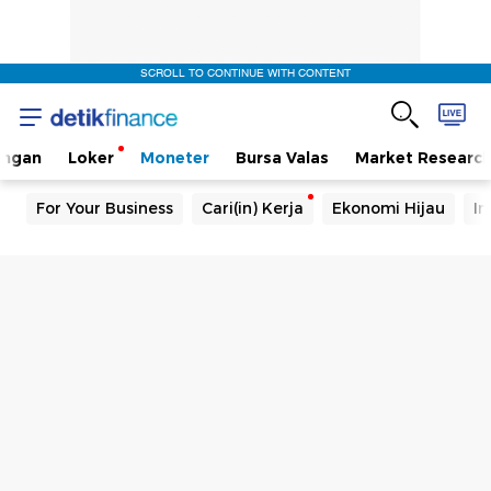
SCROLL TO CONTINUE WITH CONTENT
angan
Loker
Moneter
Bursa Valas
Market Researc
For Your Business
Cari(in) Kerja
Ekonomi Hijau
In