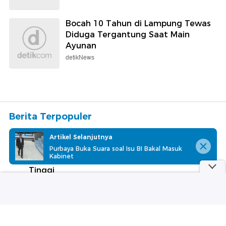
Bocah 10 Tahun di Lampung Tewas
Diduga Tergantung Saat Main
Ayunan
detikNews
Berita Terpopuler
#1
Butuh Rp 150 M Benahi Gunungan Sampah
Artikel Selanjutnya
Bantar Gebang
Purbaya Buka Suara soal Isu BI Bakal Masuk
Kabinet
#2
Harga Emas Antam Hari Ini Melambung
Tinggi
#3
MSCI Umumkan Rebalancing Saham 12
Agustus
#4
Danantara Telah Pangkas 274 BUMN