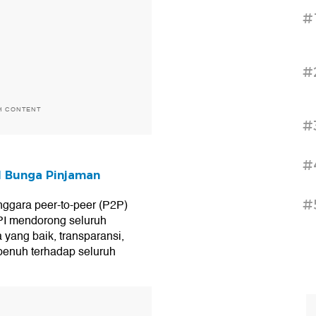
#
#
H CONTENT
#
#
l Bunga Pinjaman
#
ggara peer-to-peer (P2P)
PI mendorong seluruh
 yang baik, transparansi,
penuh terhadap seluruh
T