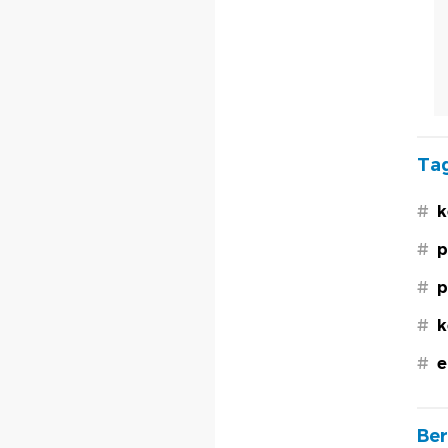
Tag
#
k
#
p
#
p
#
k
#
e
Ber