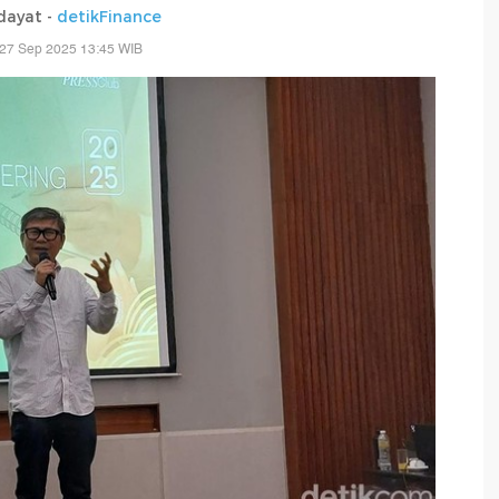
dayat -
detikFinance
 27 Sep 2025 13:45 WIB