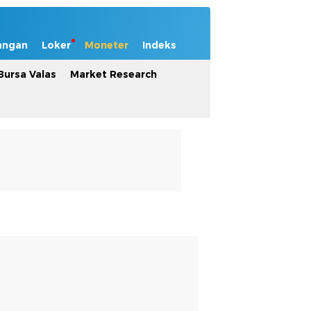
angan
Loker
Moneter
Indeks
Bursa Valas
Market Research