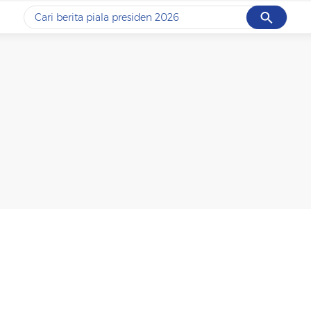
Cancel
Yang sedang ramai dicari
#1
data live draw sgp
#2
piala presiden 2026
#3
prabowo
#4
iran
#5
gempa hari ini
Promoted
Terakhir yang dicari
Loading...