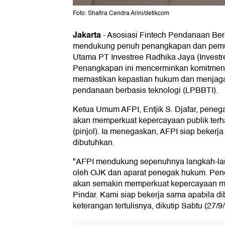
Foto: Shafira Cendra Arini/detikcom
Jakarta
-
Asosiasi Fintech Pendanaan Ber
mendukung penuh penangkapan dan pemu
Utama PT Investree Radhika Jaya (Investre
Penangkapan ini mencerminkan komitmen 
memastikan kepastian hukum dan menjaga i
pendanaan berbasis teknologi (LPBBTI).
Ketua Umum AFPI, Entjik S. Djafar, pene
akan memperkuat kepercayaan publik terha
(pinjol). Ia menegaskan, AFPI siap bekerj
dibutuhkan.
"AFPI mendukung sepenuhnya langkah-la
oleh OJK dan aparat penegak hukum. Pen
akan semakin memperkuat kepercayaan mas
Pindar. Kami siap bekerja sama apabila di
keterangan tertulisnya, dikutip Sabtu (27/9