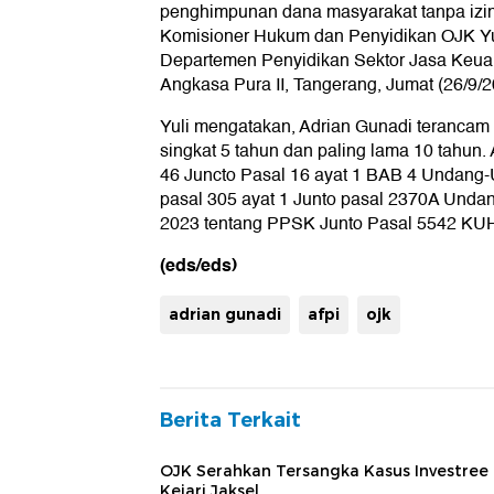
penghimpunan dana masyarakat tanpa izin
Komisioner Hukum dan Penyidikan OJK Yul
Departemen Penyidikan Sektor Jasa Keu
Angkasa Pura II, Tangerang, Jumat (26/9/2
Yuli mengatakan, Adrian Gunadi terancam
singkat 5 tahun dan paling lama 10 tahun. 
46 Juncto Pasal 16 ayat 1 BAB 4 Undang
pasal 305 ayat 1 Junto pasal 2370A Und
2023 tentang PPSK Junto Pasal 5542 KU
(eds/eds)
adrian gunadi
afpi
ojk
Berita Terkait
OJK Serahkan Tersangka Kasus Investree
Kejari Jaksel