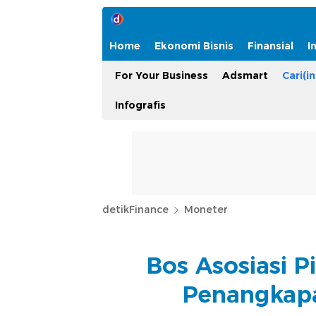
Home
Ekonomi Bisnis
Finansial
I
For Your Business
Adsmart
Cari(in
Infografis
detikFinance
Moneter
Bos Asosiasi 
Penangkapa