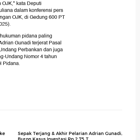
 OJK," kata Deputi
iana dalam konferensi pers
angan OJK, di Gedung 600 PT
025).
 hukuman pidana paling
Adrian Gunadi terjerat Pasal
-Undang Perbankan dan juga
ang-Undang Nomor 4 tahun
H Pidana.
 ke
Sepak Terjang & Akhir Pelarian Adrian Gunadi,
Buron Kasus Investasi Rp 2,75 T