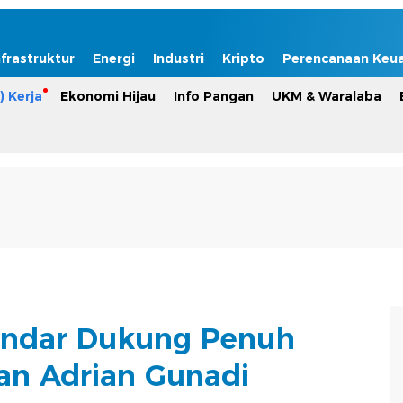
nfrastruktur
Energi
Industri
Kripto
Perencanaan Keu
) Kerja
Ekonomi Hijau
Info Pangan
UKM & Waralaba
Pindar Dukung Penuh
n Adrian Gunadi