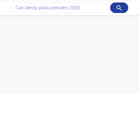
Cancel
Yang sedang ramai dicari
#1
data live draw sgp
#2
piala presiden 2026
#3
prabowo
#4
iran
#5
gempa hari ini
Promoted
Terakhir yang dicari
Loading...