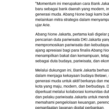
"Momentum ini merupakan cara Bank Jak
baru sebagai bank daerah yang modern, in
generasi muda. Abang None bagi kami buk
melainkan mitra strategis dalam menyampai
ujar Arie.
Abang None Jakarta, pertama kali digelar
pencarian duta pariwisata DKI Jakarta yan
mempromosikan pariwisata dan kebudayaan
ajang apresiasi bagi para finalis Abang No
menampilkan bakat dan kemampuan, tetapi
sebagai duta budaya, pariwisata, dan ekono
Melalui dukungan ini, Bank Jakarta berhara
dalam menjaga kekayaan budaya Betawi, s
generasi muda untuk aktif berkarya dan 
kota yang maju, modern, dan berbudaya. D
diperkuat melalui kolaborasi komunitas d
dan pelaku pariwisata Jakarta untuk mend
memahami pengelolaan keuangan, perenc
pemanfaatan layanan digital perbankan.