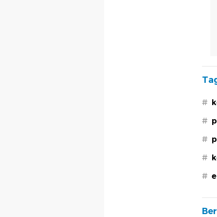
Tag
#
k
#
p
#
p
#
k
#
e
Ber