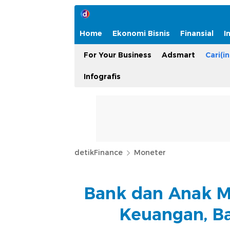
Home
Ekonomi Bisnis
Finansial
I
For Your Business
Adsmart
Cari(in
Infografis
detikFinance
Moneter
Bank dan Anak M
Keuangan, B