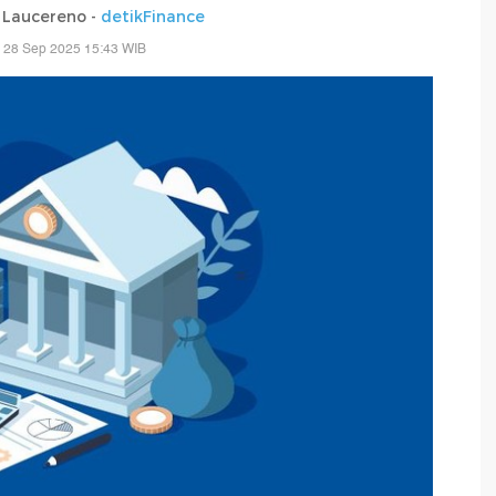
a Laucereno -
detikFinance
 28 Sep 2025 15:43 WIB