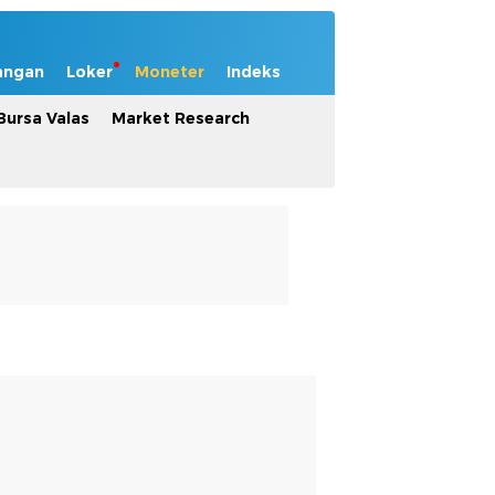
angan
Loker
Moneter
Indeks
Bursa Valas
Market Research