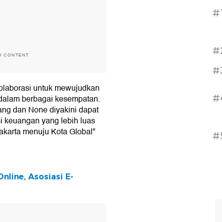
#
#
H CONTENT
#
kolaborasi untuk mewujudkan
#
n dalam berbagai kesempatan.
ang dan None diyakini dapat
i keuangan yang lebih luas
akarta menuju Kota Global"
#
line, Asosiasi E-
T