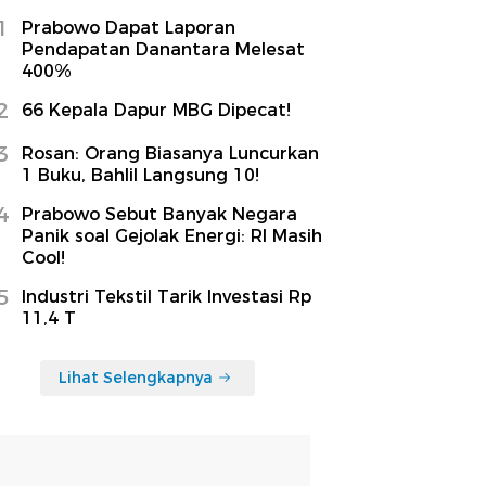
1
Prabowo Dapat Laporan
Pendapatan Danantara Melesat
400%
2
66 Kepala Dapur MBG Dipecat!
3
Rosan: Orang Biasanya Luncurkan
1 Buku, Bahlil Langsung 10!
4
Prabowo Sebut Banyak Negara
Panik soal Gejolak Energi: RI Masih
Cool!
5
Industri Tekstil Tarik Investasi Rp
11,4 T
Lihat Selengkapnya