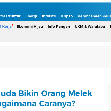
nfrastruktur
Energi
Industri
Kripto
Perencanaan Keu
) Kerja
Ekonomi Hijau
Info Pangan
UKM & Waralaba
uda Bikin Orang Melek
agaimana Caranya?