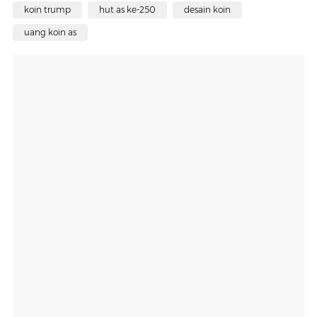
koin trump
hut as ke-250
desain koin
uang koin as