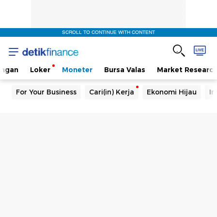
SCROLL TO CONTINUE WITH CONTENT
angan
Loker
Moneter
Bursa Valas
Market Researc
For Your Business
Cari(in) Kerja
Ekonomi Hijau
In