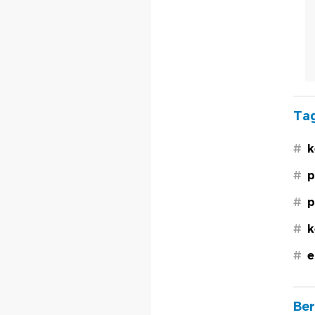
Tag
#
k
#
p
#
p
#
k
#
e
Ber