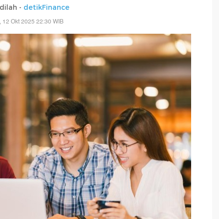
adilah -
detikFinance
 12 Okt 2025 22:30 WIB