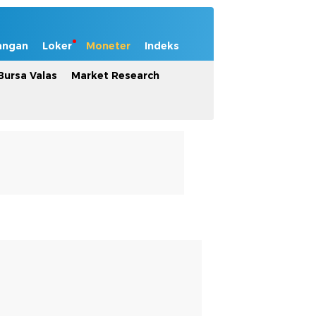
angan
Loker
Moneter
Indeks
Bursa Valas
Market Research