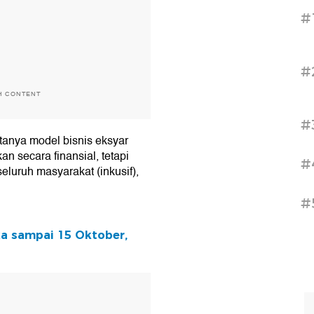
#
#
H CONTENT
#
tanya model bisnis eksyar
 secara finansial, tetapi
#
luruh masyarakat (inkusif),
#
a sampai 15 Oktober,
T