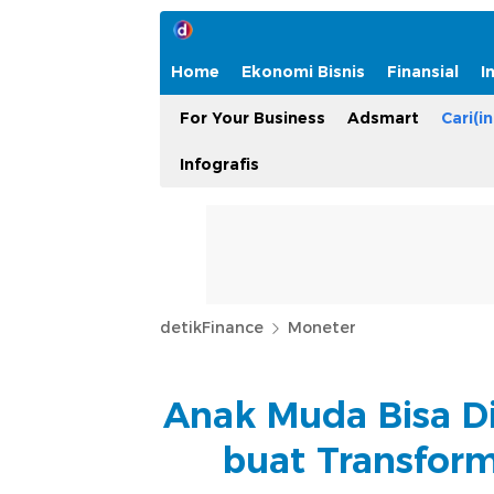
Home
Ekonomi Bisnis
Finansial
I
For Your Business
Adsmart
Cari(in
Infografis
detikFinance
Moneter
Anak Muda Bisa D
buat Transform