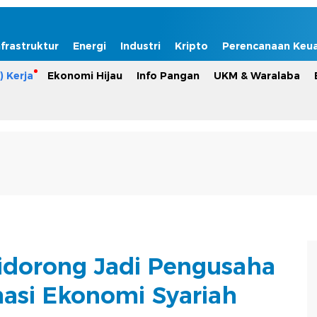
nfrastruktur
Energi
Industri
Kripto
Perencanaan Keu
) Kerja
Ekonomi Hijau
Info Pangan
UKM & Waralaba
idorong Jadi Pengusaha
asi Ekonomi Syariah