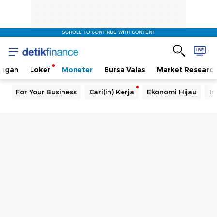
SCROLL TO CONTINUE WITH CONTENT
angan
Loker
Moneter
Bursa Valas
Market Researc
For Your Business
Cari(in) Kerja
Ekonomi Hijau
In