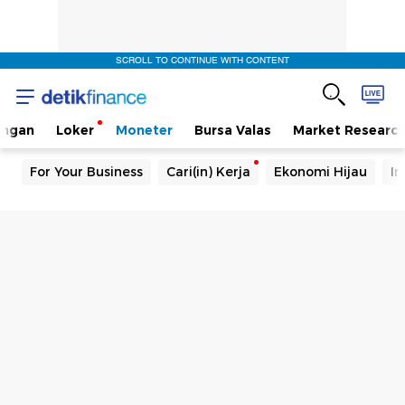
SCROLL TO CONTINUE WITH CONTENT
angan
Loker
Moneter
Bursa Valas
Market Researc
For Your Business
Cari(in) Kerja
Ekonomi Hijau
In