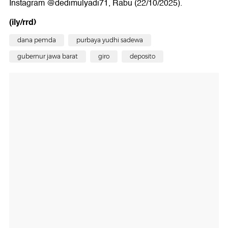
Instagram @dedimulyadi71, Rabu (22/10/2025).
(ily/rrd)
dana pemda
purbaya yudhi sadewa
gubernur jawa barat
giro
deposito