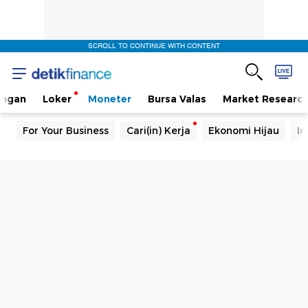
SCROLL TO CONTINUE WITH CONTENT
angan
Loker
Moneter
Bursa Valas
Market Researc
For Your Business
Cari(in) Kerja
Ekonomi Hijau
In