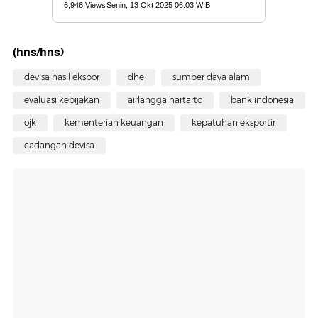
(hns/hns)
devisa hasil ekspor
dhe
sumber daya alam
evaluasi kebijakan
airlangga hartarto
bank indonesia
ojk
kementerian keuangan
kepatuhan eksportir
cadangan devisa