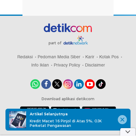
part of
Redaksi
Pedoman Media Siber
Karir
Kotak Pos
Info Iklan
Privacy Policy
Disclaimer
Download aplikasi detikcom
Artikel Selanjutnya
Kredit Macet 16 Pinjol di Atas 5%, OJK
Copyright @ 2026 detikcom, All right reserved
Perketat Pengawasan