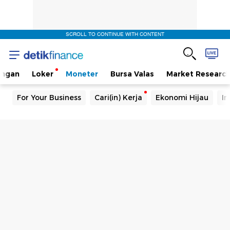
SCROLL TO CONTINUE WITH CONTENT
angan
Loker
Moneter
Bursa Valas
Market Researc
For Your Business
Cari(in) Kerja
Ekonomi Hijau
In