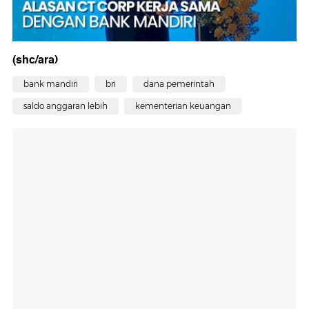
(shc/ara)
bank mandiri
bri
dana pemerintah
saldo anggaran lebih
kementerian keuangan