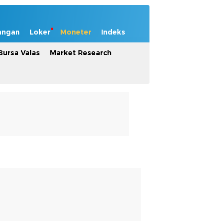
angan
Loker
Moneter
Indeks
Bursa Valas
Market Research