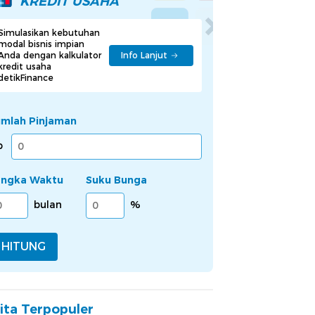
KREDIT USAHA
Simulasikan kebutuhan
modal bisnis impian
Anda dengan kalkulator
Info Lanjut
kredit usaha
detikFinance
umlah Pinjaman
p
angka Waktu
Suku Bunga
bulan
%
HITUNG
ita Terpopuler