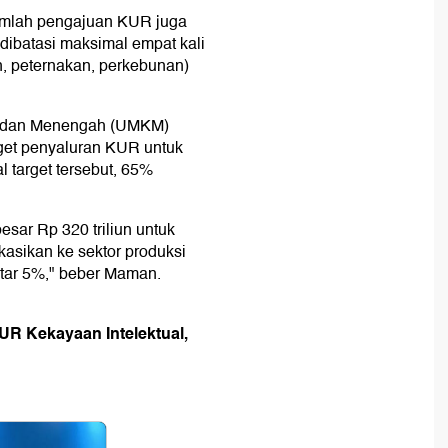
umlah pengajuan KUR juga
dibatasi maksimal empat kali
an, peternakan, perkebunan)
il dan Menengah (UMKM)
et penyaluran KUR untuk
al target tersebut, 65%
esar Rp 320 triliun untuk
kasikan ke sektor produksi
itar 5%," beber Maman.
UR Kekayaan Intelektual,