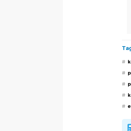
Tag
#
k
#
p
#
p
#
k
#
e