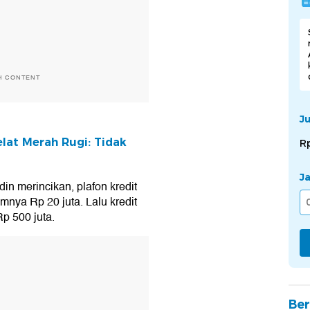
H CONTENT
J
at Merah Rugi: Tidak
R
J
in merincikan, plafon kredit
mnya Rp 20 juta. Lalu kredit
p 500 juta.
T
Ber