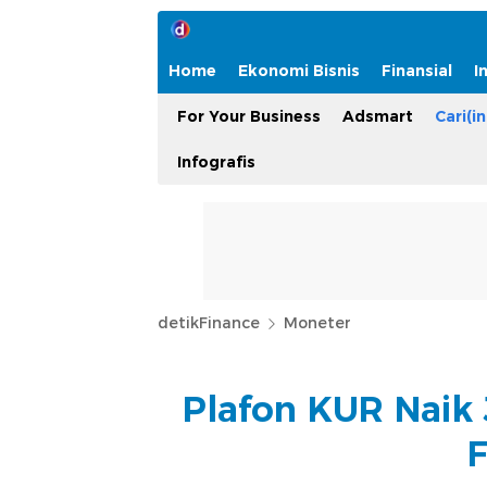
Home
Ekonomi Bisnis
Finansial
I
For Your Business
Adsmart
Cari(in
Infografis
detikFinance
Moneter
Plafon KUR Naik 
F