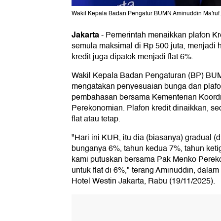
Wakil Kepala Badan Pengatur BUMN Aminuddin Ma'ruf.Fo
Jakarta
-
Pemerintah menaikkan plafon Kr
semula maksimal di Rp 500 juta, menjadi h
kredit juga dipatok menjadi flat 6%.
Wakil Kepala Badan Pengaturan (BP) BU
mengatakan penyesuaian bunga dan plafo
pembahasan bersama Kementerian Koordi
Perekonomian. Plafon kredit dinaikkan, s
flat atau tetap.
"Hari ini KUR, itu dia (biasanya) gradual 
bunganya 6%, tahun kedua 7%, tahun ket
kami putuskan bersama Pak Menko Perekon
untuk flat di 6%," terang Aminuddin, dala
Hotel Westin Jakarta, Rabu (19/11/2025).