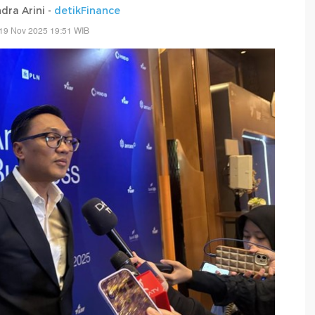
dra Arini -
detikFinance
19 Nov 2025 19:51 WIB