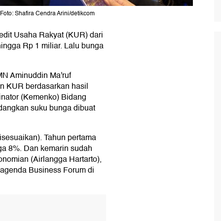
to: Shafira Cendra Arini/detikcom
edit Usaha Rakyat (KUR) dari
ingga Rp 1 miliar. Lalu bunga
MN Aminuddin Ma'ruf
n KUR berdasarkan hasil
nator (Kemenko) Bidang
edangkan suku bunga dibuat
(disesuaikan). Tahun pertama
iga 8%. Dan kemarin sudah
omian (Airlangga Hartarto),
m agenda Business Forum di