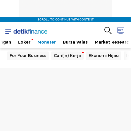
SCROLL TO CONTINUE WITH CONTENT
angan
Loker
Moneter
Bursa Valas
Market Researc
For Your Business
Cari(in) Kerja
Ekonomi Hijau
In