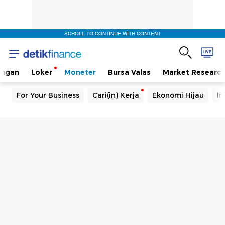
SCROLL TO CONTINUE WITH CONTENT
angan
Loker
Moneter
Bursa Valas
Market Researc
For Your Business
Cari(in) Kerja
Ekonomi Hijau
In