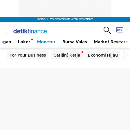
SCROLL TO CONTINUE WITH CONTENT
angan
Loker
Moneter
Bursa Valas
Market Researc
For Your Business
Cari(in) Kerja
Ekonomi Hijau
In