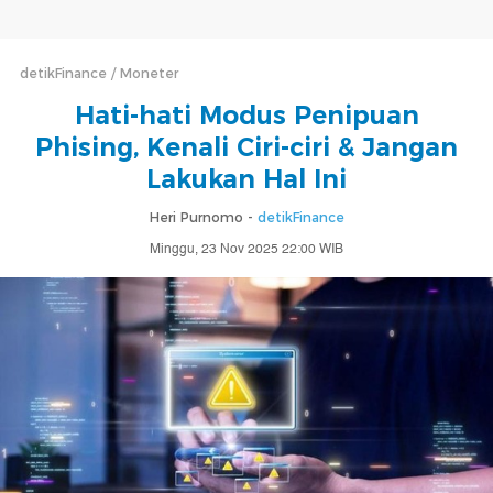
detikFinance
Moneter
Hati-hati Modus Penipuan
Phising, Kenali Ciri-ciri & Jangan
Lakukan Hal Ini
Heri Purnomo -
detikFinance
Minggu, 23 Nov 2025 22:00 WIB