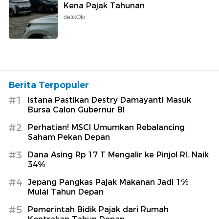
Kena Pajak Tahunan
detikOto
Berita Terpopuler
#1
Istana Pastikan Destry Damayanti Masuk
Bursa Calon Gubernur BI
#2
Perhatian! MSCI Umumkan Rebalancing
Saham Pekan Depan
#3
Dana Asing Rp 17 T Mengalir ke Pinjol RI, Naik
34%
#4
Jepang Pangkas Pajak Makanan Jadi 1%
Mulai Tahun Depan
#5
Pemerintah Bidik Pajak dari Rumah