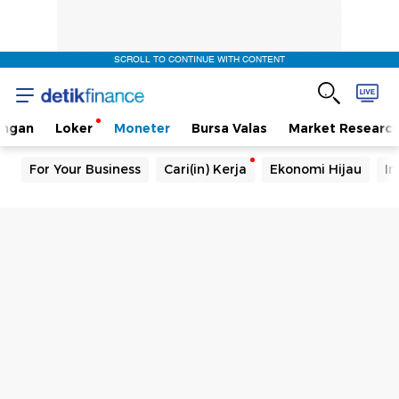
SCROLL TO CONTINUE WITH CONTENT
angan
Loker
Moneter
Bursa Valas
Market Researc
For Your Business
Cari(in) Kerja
Ekonomi Hijau
In