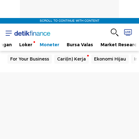
SCROLL TO CONTINUE WITH CONTENT
angan
Loker
Moneter
Bursa Valas
Market Researc
For Your Business
Cari(in) Kerja
Ekonomi Hijau
In