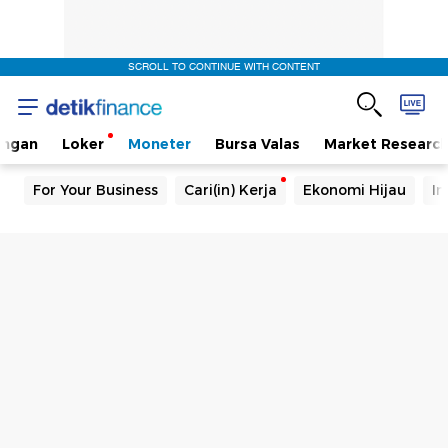
SCROLL TO CONTINUE WITH CONTENT
angan
Loker
Moneter
Bursa Valas
Market Researc
For Your Business
Cari(in) Kerja
Ekonomi Hijau
In