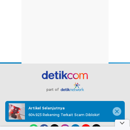
part of
Redaksi
Pedoman Media Siber
Karir
Kotak Pos
Artikel Selanjutnya
Info Iklan
Privacy Policy
Disclaimer
604.923 Rekening Terkait Scam Diblokir!