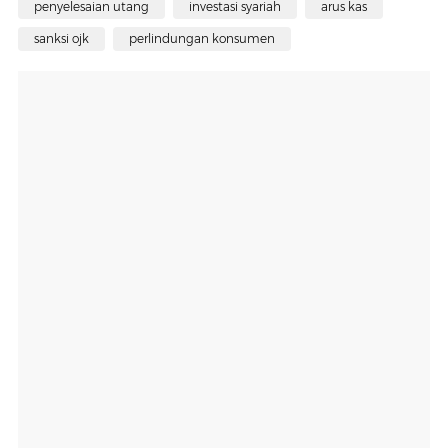
penyelesaian utang
investasi syariah
arus kas
sanksi ojk
perlindungan konsumen