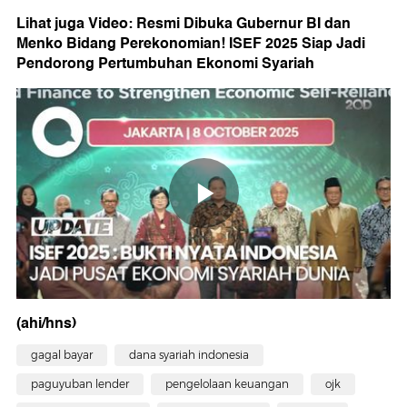
Lihat juga Video: Resmi Dibuka Gubernur BI dan
Menko Bidang Perekonomian! ISEF 2025 Siap Jadi
Pendorong Pertumbuhan Ekonomi Syariah
(ahi/hns)
gagal bayar
dana syariah indonesia
paguyuban lender
pengelolaan keuangan
ojk