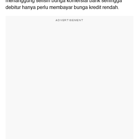
menanggung selisih bunga komersial bank sehingga
debitur hanya perlu membayar bunga kredit rendah.
ADVERTISEMENT