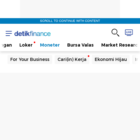
SCROLL TO CONTINUE WITH CONTENT
angan
Loker
Moneter
Bursa Valas
Market Researc
For Your Business
Cari(in) Kerja
Ekonomi Hijau
In