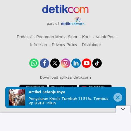
part of
Redaksi
Pedoman Media Siber
Karir
Kotak Pos
Info Iklan
Privacy Policy
Disclaimer
Download aplikasi detikcom
Artikel Selanjutnya
Penyaluran Kredit Tumbuh 11,51%, Tembus
Copyright @ 2026 detikcom, All right reserved
Rp 8.918 Triliun