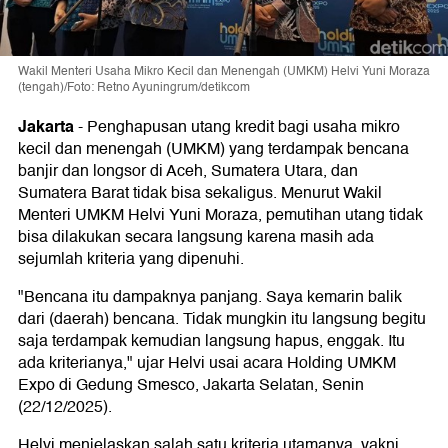
Wakil Menteri Usaha Mikro Kecil dan Menengah (UMKM) Helvi Yuni Moraza
(tengah)/Foto: Retno Ayuningrum/detikcom
Jakarta
-
Penghapusan utang kredit bagi usaha mikro
kecil dan menengah (UMKM) yang terdampak bencana
banjir dan longsor di Aceh, Sumatera Utara, dan
Sumatera Barat tidak bisa sekaligus. Menurut Wakil
Menteri UMKM Helvi Yuni Moraza, pemutihan utang tidak
bisa dilakukan secara langsung karena masih ada
sejumlah kriteria yang dipenuhi.
"Bencana itu dampaknya panjang. Saya kemarin balik
dari (daerah) bencana. Tidak mungkin itu langsung begitu
saja terdampak kemudian langsung hapus, enggak. Itu
ada kriterianya," ujar Helvi usai acara Holding UMKM
Expo di Gedung Smesco, Jakarta Selatan, Senin
(22/12/2025).
Helvi menjelaskan salah satu kriteria utamanya, yakni