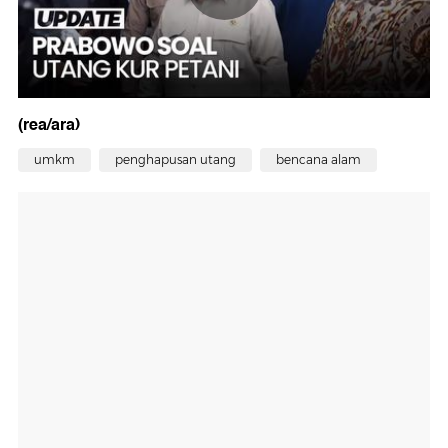
(rea/ara)
umkm
penghapusan utang
bencana alam