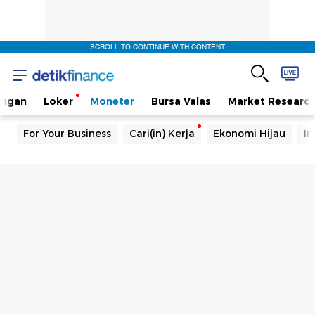
SCROLL TO CONTINUE WITH CONTENT
angan
Loker
Moneter
Bursa Valas
Market Researc
For Your Business
Cari(in) Kerja
Ekonomi Hijau
In