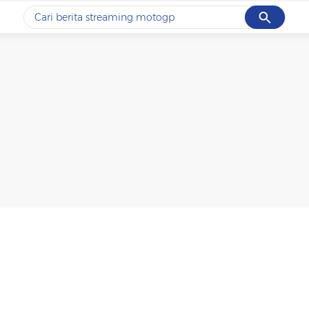
Cancel
Yang sedang ramai dicari
#1
ketik
#2
bromo
#3
streaming motogp
#4
prabowo
#5
data live draw sgp
Promoted
Terakhir yang dicari
Loading...