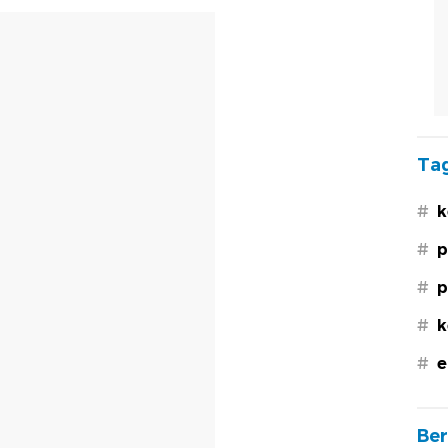
Tag
#
k
#
p
#
p
#
k
#
e
Ber