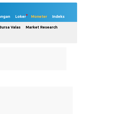
angan
Loker
Moneter
Indeks
Bursa Valas
Market Research