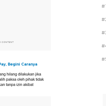
#
#
#
H CONTENT
#
#
Pay, Begini Caranya
ng hilang dilakukan jika
alih paksa oleh pihak tidak
an tanpa izin akibat
T