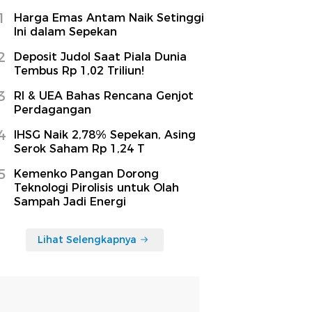
1
Harga Emas Antam Naik Setinggi
Ini dalam Sepekan
2
Deposit Judol Saat Piala Dunia
Tembus Rp 1,02 Triliun!
3
RI & UEA Bahas Rencana Genjot
Perdagangan
4
IHSG Naik 2,78% Sepekan, Asing
Serok Saham Rp 1,24 T
5
Kemenko Pangan Dorong
Teknologi Pirolisis untuk Olah
Sampah Jadi Energi
Lihat Selengkapnya