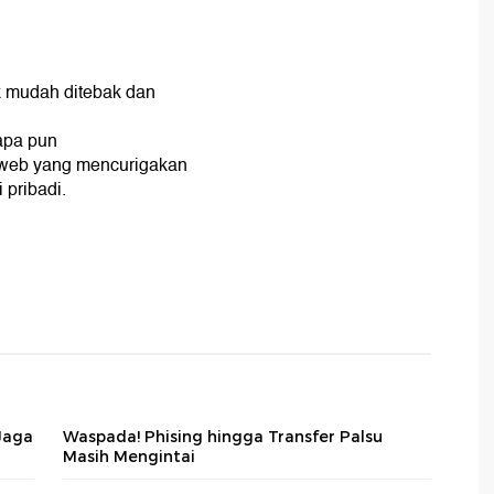
k mudah ditebak dan
apa pun
us web yang mencurigakan
 pribadi.
Jaga
Waspada! Phising hingga Transfer Palsu
Masih Mengintai