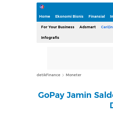
Home
Ekonomi Bisnis
Finansial
I
For Your Business
Adsmart
Cari(in
Infografis
detikFinance
Moneter
GoPay Jamin Sald