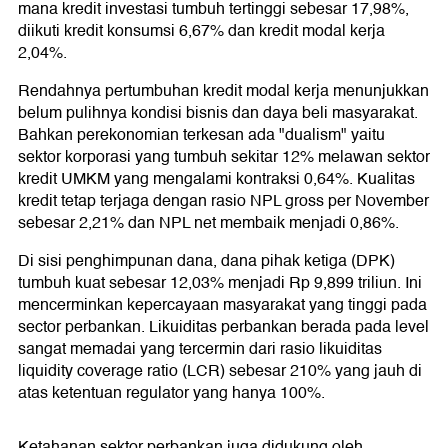
mana kredit investasi tumbuh tertinggi sebesar 17,98%,
diikuti kredit konsumsi 6,67% dan kredit modal kerja
2,04%.
Rendahnya pertumbuhan kredit modal kerja menunjukkan
belum pulihnya kondisi bisnis dan daya beli masyarakat.
Bahkan perekonomian terkesan ada "dualism" yaitu
sektor korporasi yang tumbuh sekitar 12% melawan sektor
kredit UMKM yang mengalami kontraksi 0,64%. Kualitas
kredit tetap terjaga dengan rasio NPL gross per November
sebesar 2,21% dan NPL net membaik menjadi 0,86%.
Di sisi penghimpunan dana, dana pihak ketiga (DPK)
tumbuh kuat sebesar 12,03% menjadi Rp 9,899 triliun. Ini
mencerminkan kepercayaan masyarakat yang tinggi pada
sector perbankan. Likuiditas perbankan berada pada level
sangat memadai yang tercermin dari rasio likuiditas
liquidity coverage ratio (LCR) sebesar 210% yang jauh di
atas ketentuan regulator yang hanya 100%.
Ketahanan sektor perbankan juga didukung oleh