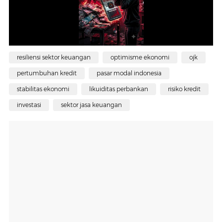
resiliensi sektor keuangan
optimisme ekonomi
ojk
pertumbuhan kredit
pasar modal indonesia
stabilitas ekonomi
likuiditas perbankan
risiko kredit
investasi
sektor jasa keuangan