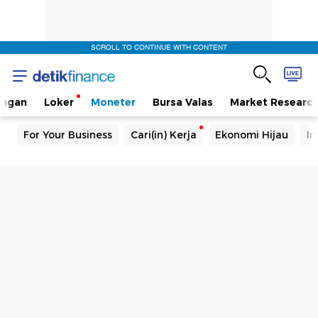
SCROLL TO CONTINUE WITH CONTENT
angan
Loker
Moneter
Bursa Valas
Market Researc
For Your Business
Cari(in) Kerja
Ekonomi Hijau
In