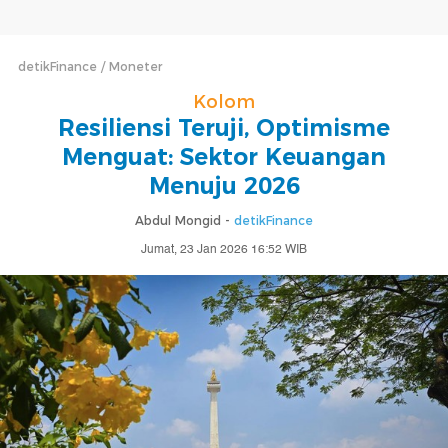
detikFinance
Moneter
Kolom
Resiliensi Teruji, Optimisme
Menguat: Sektor Keuangan
Menuju 2026
Abdul Mongid -
detikFinance
Jumat, 23 Jan 2026 16:52 WIB