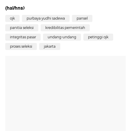
(hal/hns)
ojk
purbaya yudhi sadewa
pansel
panitia seleksi
kredibilitas pemerintah
integritas pasar
undang-undang
petinggi ojk
proses seleksi
jakarta