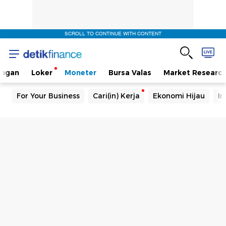
SCROLL TO CONTINUE WITH CONTENT
angan
Loker
Moneter
Bursa Valas
Market Researc
For Your Business
Cari(in) Kerja
Ekonomi Hijau
In