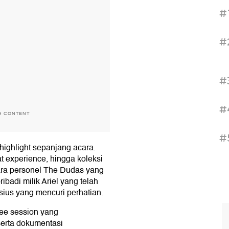
#
#
#
#
H CONTENT
#
ighlight sepanjang acara.
t experience, hingga koleksi
para personel The Dudas yang
ibadi milik Ariel yang telah
sius yang mencuri perhatian.
fee session yang
 serta dokumentasi