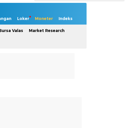
angan
Loker
Moneter
Indeks
Bursa Valas
Market Research