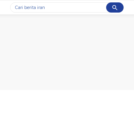
Cancel
Yang sedang ramai dicari
#1
gempa hari ini
#2
gempa
#3
iran
#4
demo
#5
prabowo
Promoted
Terakhir yang dicari
Loading...