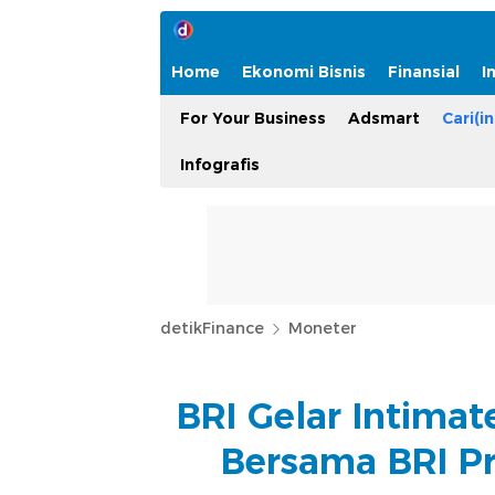
Home
Ekonomi Bisnis
Finansial
I
For Your Business
Adsmart
Cari(in
Infografis
detikFinance
Moneter
BRI Gelar Intima
Bersama BRI Pr