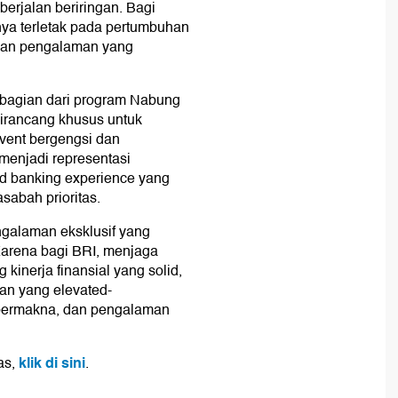
erjalan beriringan. Bagi
hanya terletak pada pertumbuhan
si dan pengalaman yang
 bagian dari program Nabung
 dirancang khusus untuk
vent bergengsi dan
menjadi representasi
 banking experience yang
sabah prioritas.
galaman eksklusif yang
Karena bagi BRI, menjaga
inerja finansial yang solid,
nan yang elevated-
 bermakna, dan pengalaman
klik di sini
as,
.