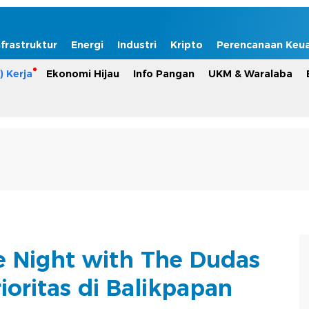
nfrastruktur
Energi
Industri
Kripto
Perencanaan Keu
) Kerja
Ekonomi Hijau
Info Pangan
UKM & Waralaba
te Night with The Dudas
ioritas di Balikpapan