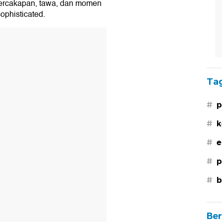
ercakapan, tawa, dan momen
ophisticated.
Tag
#
p
#
k
#
e
#
p
#
b
Ber