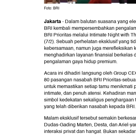
Foto: BRI
Jakarta
-
Dalam balutan suasana yang el
BRI kembali mempersembahkan pengalam
BRI Prioritas melalui Intimate Night with 
(7/2). Sebuah perhelatan eksklusif yang t
kebersamaan, namun juga merefleksikan k
menghadirkan layanan finansial berkelas
pengalaman gaya hidup premium.
Acara ini dihadiri langsung oleh Group C
80 pasangan nasabah BRI Prioritas-sebua
untuk memastikan setiap tamu menikmati 
intimate, dan penuh atensi. Kehadiran m
simbol kedekatan sekaligus penghargaan t
yang telah diberikan nasabah kepada BRI.
Malam eksklusif tersebut semakin berkes
Dudas-Gading Marten, Desta, dan Ariel-ya
interaksi privat dan hangat. Bukan sekad