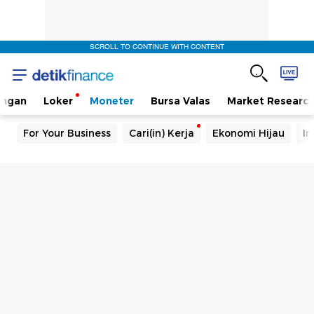
SCROLL TO CONTINUE WITH CONTENT
angan
Loker
Moneter
Bursa Valas
Market Researc
For Your Business
Cari(in) Kerja
Ekonomi Hijau
In