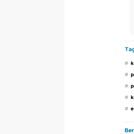
Tag
#
k
#
p
#
p
#
k
#
e
Ber