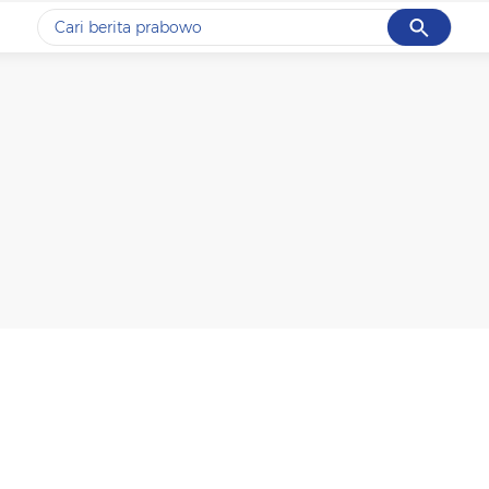
Cancel
Yang sedang ramai dicari
#1
gempa hari ini
#2
gempa
#3
prabowo
#4
iran
#5
demo
Promoted
Terakhir yang dicari
Loading...