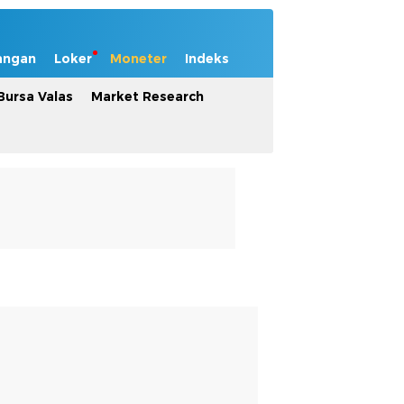
angan
Loker
Moneter
Indeks
Bursa Valas
Market Research