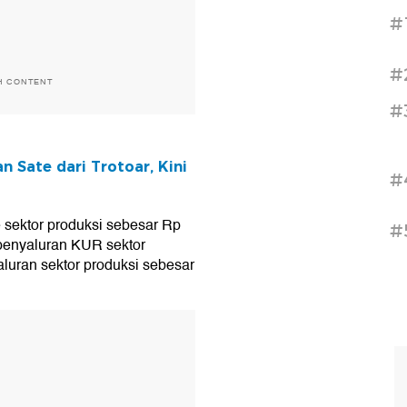
#
#
H CONTENT
#
n Sate dari Trotoar, Kini
#
e sektor produksi sebesar Rp
#
t penyaluran KUR sektor
aluran sektor produksi sebesar
T