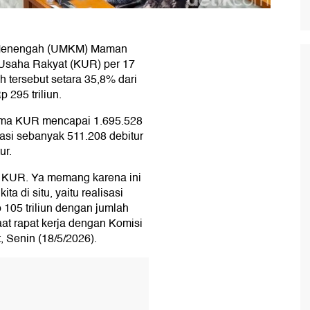
n Menengah (UMKM) Maman
 Usaha Rakyat (KUR) per 17
h tersebut setara 35,8% dari
 295 triliun.
ima KUR mencapai 1.695.528
aduasi sebanyak 511.208 debitur
ur.
i KUR. Ya memang karena ini
a di situ, yaitu realisasi
 105 triliun dengan jumlah
aat rapat kerja dengan Komisi
 Senin (18/5/2026).