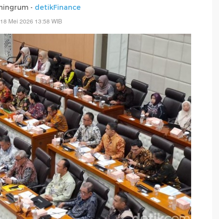
ningrum -
detikFinance
 18 Mei 2026 13:58 WIB