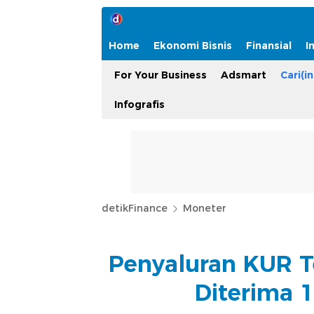
Home
Ekonomi Bisnis
Finansial
I
For Your Business
Adsmart
Cari(in
Infografis
detikFinance
Moneter
Penyaluran KUR T
Diterima 1