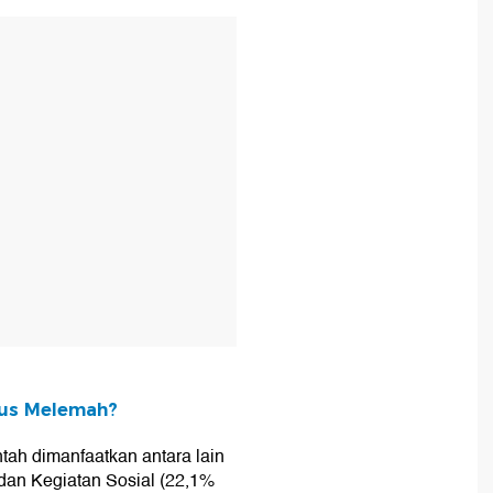
T
rus Melemah?
ah dimanfaatkan antara lain
dan Kegiatan Sosial (22,1%