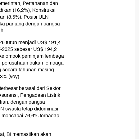
Pemerintah, Pertahanan dan
dikan (16,2%); Konstruksi
gan (8,5%). Posisi ULN
ngka panjang dengan pangsa
h.
2026 turun menjadi US$ 191,4
IV-2025 sebesar US$ 194,2
da kelompok peminjam lembaga
LN perusahaan bukan lembaga
ng secara tahunan masing-
,3% (yoy).
erbesar berasal dari Sektor
suransi; Pengadaan Listrik
lian, dengan pangsa
N swasta tetap didominasi
a mencapai 76,6% terhadap
at, BI memastikan akan