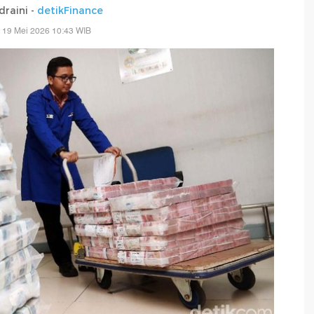
draini -
detikFinance
 19 Mei 2026 10:43 WIB