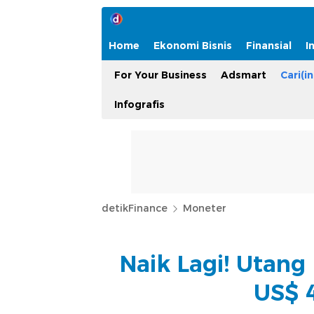
Home
Ekonomi Bisnis
Finansial
I
For Your Business
Adsmart
Cari(in
Infografis
detikFinance
Moneter
Naik Lagi! Utang
US$ 4