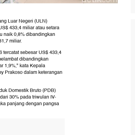
ang Luar Negeri (ULN)
S$ 433,4 miliar atau setara
itu naik 0,8% dibandingkan
,7 miliar.
6 tercatat sebesar US$ 433,4
 melambat dibandingkan
r 1,9%," kata Kepala
y Prakoso dalam keterangan
oduk Domestik Bruto (PDB)
dari 30% pada triwulan IV-
gka panjang dengan pangsa