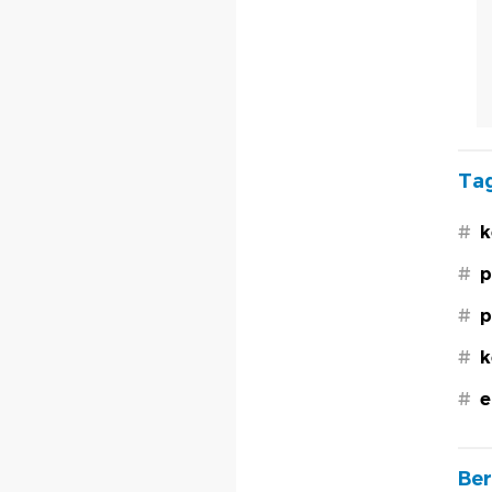
Tag
#
k
#
p
#
p
#
k
#
e
Ber