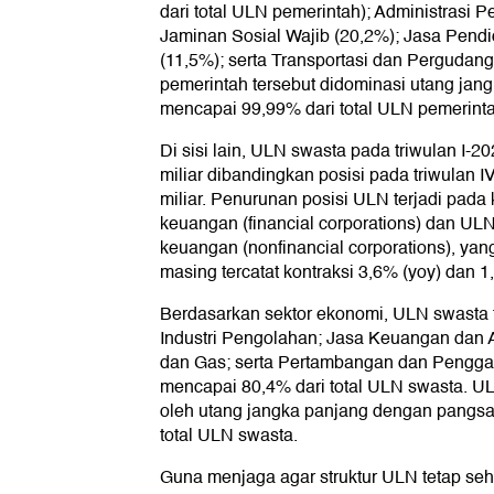
dari total ULN pemerintah); Administrasi 
Jaminan Sosial Wajib (20,2%); Jasa Pendi
(11,5%); serta Transportasi dan Pergudan
pemerintah tersebut didominasi utang ja
mencapai 99,99% dari total ULN pemerinta
Di sisi lain, ULN swasta pada triwulan I-
miliar dibandingkan posisi pada triwulan 
miliar. Penurunan posisi ULN terjadi pa
keuangan (financial corporations) dan U
keuangan (nonfinancial corporations), ya
masing tercatat kontraksi 3,6% (yoy) dan 1
Berdasarkan sektor ekonomi, ULN swasta t
Industri Pengolahan; Jasa Keuangan dan A
dan Gas; serta Pertambangan dan Pengga
mencapai 80,4% dari total ULN swasta. UL
oleh utang jangka panjang dengan pangs
total ULN swasta.
Guna menjaga agar struktur ULN tetap seh