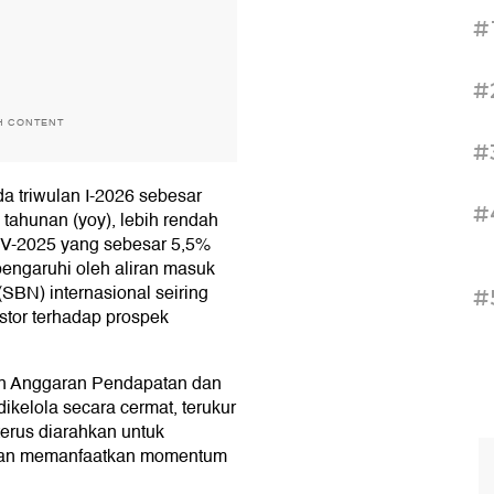
#
#
H CONTENT
#
da triwulan I-2026 sebesar
#
tahunan (yoy), lebih rendah
IV-2025 yang sebesar 5,5%
pengaruhi oleh aliran masuk
SBN) internasional seiring
#
stor terhadap prospek
an Anggaran Pendapatan dan
kelola secara cermat, terukur
erus diarahkan untuk
 dan memanfaatkan momentum