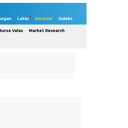
angan
Loker
Moneter
Indeks
Bursa Valas
Market Research