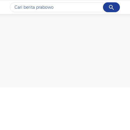
Cancel
Yang sedang ramai dicari
#1
data live draw sgp
#2
k-talk
#3
kebakaran
#4
prabowo
#5
gempa hari ini
Promoted
Terakhir yang dicari
Loading...