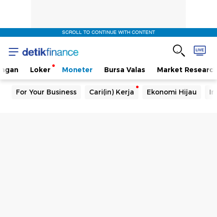
SCROLL TO CONTINUE WITH CONTENT
angan
Loker
Moneter
Bursa Valas
Market Researc
For Your Business
Cari(in) Kerja
Ekonomi Hijau
In