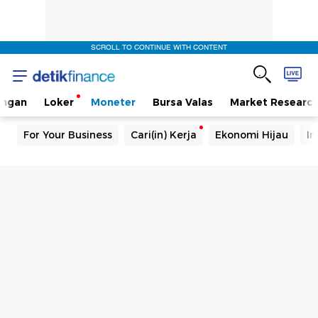
SCROLL TO CONTINUE WITH CONTENT
angan
Loker
Moneter
Bursa Valas
Market Researc
For Your Business
Cari(in) Kerja
Ekonomi Hijau
In