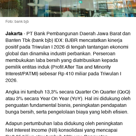
Foto: bank bjb
Jakarta
-
PT Bank Pembangunan Daerah Jawa Barat dan
Banten Tbk (bank bjb) IDX: BJBR mencatatkan kinerja
positif pada Triwulan I 2026 di tengah tantangan ekonomi
global dan dinamika industri perbankan. Perseroan
membukukan laba bersih yang diatribusikan kepada
pemilik entitas induk (Profit After Tax and Minority
Interest/PATMI) sebesar Rp 410 miliar pada Triwulan I
2026.
Angka ini tumbuh 13,3% secara Quarter On Quarter (QoQ)
atau 3% secara Year On Year (YoY). Hal ini didukung oleh
penguatan fundamental bisnis, peningkatan pendapatan
bunga bersih, serta pengelolaan biaya yang lebih efisien.
Adapun pertumbuhan laba didukung oleh peningkatan
Net Interest Income (NII) konsolidasi yang mencapai