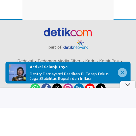
part of
Redaksi
Pedoman Media Siber
Karir
Kotak Pos
Artikel Selanjutnya
Info Iklan
Privacy Policy
Disclaimer
Destry Damayanti Pastikan BI Tetap Fokus
Jaga Stabilitas Rupiah dan Inflasi
Download aplikasi detikcom
Copyright @ 2026 detikcom, All right reserved