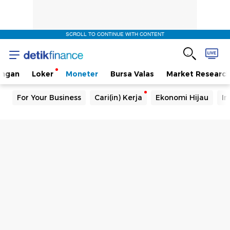
SCROLL TO CONTINUE WITH CONTENT
angan
Loker
Moneter
Bursa Valas
Market Researc
For Your Business
Cari(in) Kerja
Ekonomi Hijau
In