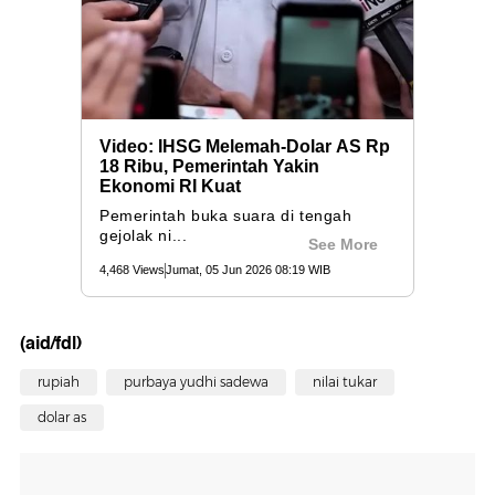
(aid/fdl)
rupiah
purbaya yudhi sadewa
nilai tukar
dolar as