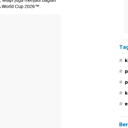
 tetapi juga menjadi bagian
FA World Cup 2026™.
Tag
#
k
#
p
#
p
#
k
#
e
Ber