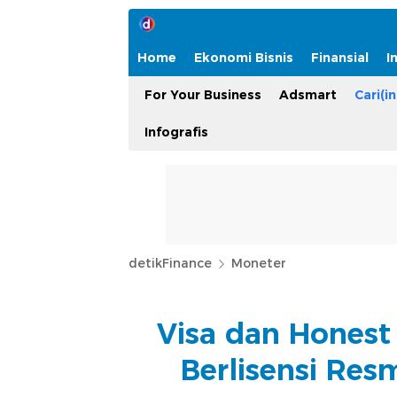
Home
Ekonomi Bisnis
Finansial
I
For Your Business
Adsmart
Cari(in
Infografis
detikFinance
Moneter
Visa dan Honest
Berlisensi Res