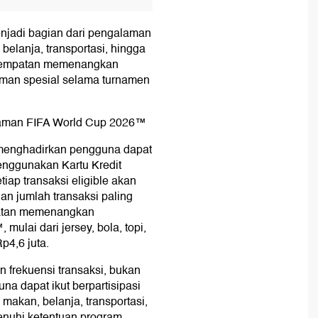
menjadi bagian dari pengalaman
elanja, transportasi, hingga
esempatan memenangkan
aman spesial selama turnamen
alaman FIFA World Cup 2026™
a menghadirkan pengguna dapat
enggunakan Kartu Kredit
tiap transaksi eligible akan
an jumlah transaksi paling
mpatan memenangkan
ulai dari jersey, bola, topi,
Rp4,6 juta.
n frekuensi transaksi, bukan
a dapat ikut berpartisipasi
 makan, belanja, transportasi,
nuhi ketentuan program.