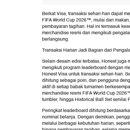
Berkat Visa, transaksi sehari-hari dapat 
FIFA World Cup 2026™, mulai dari makan, b
pembayaran tagihan. Hal ini termasuk k
merchandise resmi dan mengikuti pengal
berlangsung.
Transaksi Harian Jadi Bagian dari Peng
Selain desain edisi terbatas, Honest jug
mengikuti program leaderboard dengan m
Honest Visa untuk transaksi sehari-hari. Se
dihitung sebagai poin, dan pengguna deng
aktif di setiap babak turnamen berkese
merchandise resmi FIFA World Cup 2026™, m
tumbler, hingga Historical Ball Set senilai 
Peringkat leaderboard dihitung berdasarka
nominal belanja. Dengan demikian, penggun
melalui berbagai kebutuhan harian, seperti
hingga pembayaran tagihan, selama meme