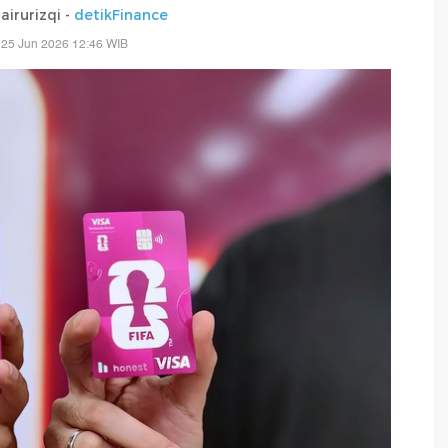
irurizqi -
detikFinance
 25 Jun 2026 12:46 WIB