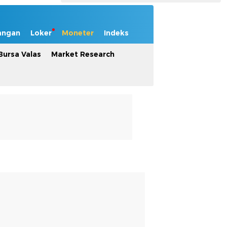
angan
Loker
Moneter
Indeks
Bursa Valas
Market Research