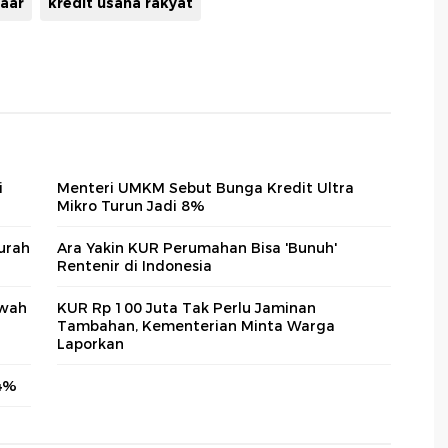
aar
kredit usaha rakyat
i
Menteri UMKM Sebut Bunga Kredit Ultra
Mikro Turun Jadi 8%
urah
Ara Yakin KUR Perumahan Bisa 'Bunuh'
Rentenir di Indonesia
awah
KUR Rp 100 Juta Tak Perlu Jaminan
Tambahan, Kementerian Minta Warga
Laporkan
24%