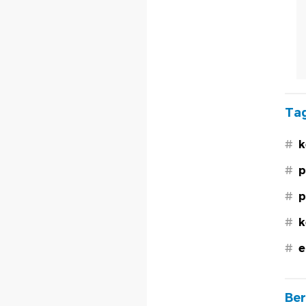
Tag
#
k
#
p
#
p
#
k
#
e
Ber