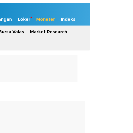
angan
Loker
Moneter
Indeks
Bursa Valas
Market Research