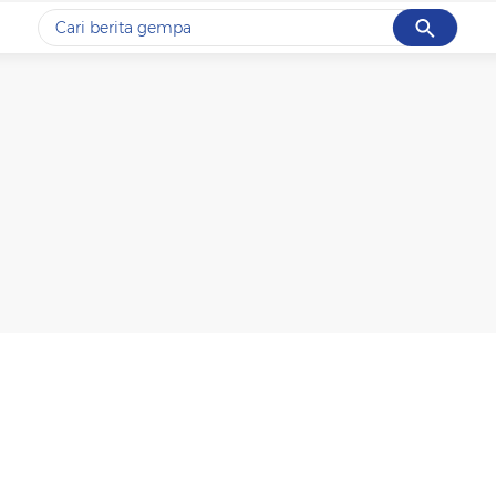
Cancel
Yang sedang ramai dicari
#1
gempa hari ini
#2
gempa
#3
iran
#4
demo
#5
prabowo
Promoted
Terakhir yang dicari
Loading...