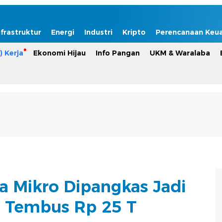
nfrastruktur
Energi
Industri
Kripto
Perencanaan Keu
) Kerja
Ekonomi Hijau
Info Pangan
UKM & Waralaba
ra Mikro Dipangkas Jadi
i Tembus Rp 25 T