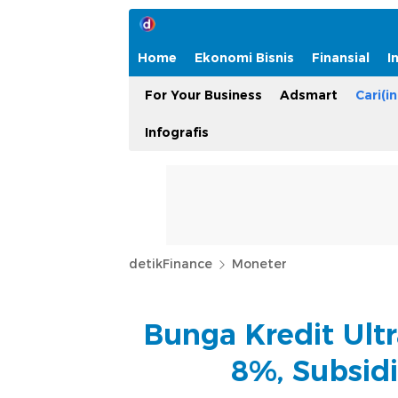
Home
Ekonomi Bisnis
Finansial
I
For Your Business
Adsmart
Cari(in
Infografis
detikFinance
Moneter
Bunga Kredit Ult
8%, Subsid