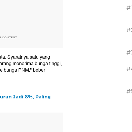
#
#
H CONTENT
#
uta. Syaratnya satu yang
karang menerima bunga tinggi,
#
 ke bunga PNM," beber
#
urun Jadi 8%, Paling
T