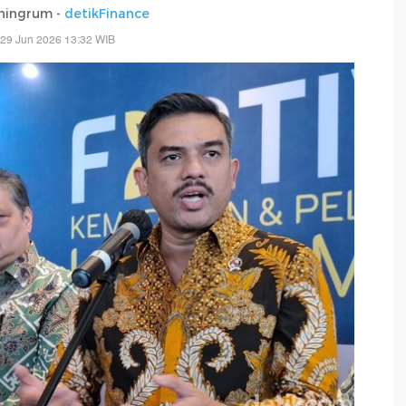
ningrum -
detikFinance
 29 Jun 2026 13:32 WIB