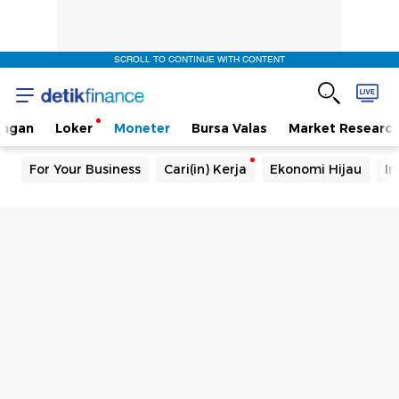
SCROLL TO CONTINUE WITH CONTENT
angan
Loker
Moneter
Bursa Valas
Market Researc
For Your Business
Cari(in) Kerja
Ekonomi Hijau
In