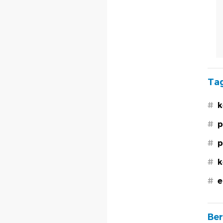
Tag
#
k
#
p
#
p
#
k
#
e
Ber