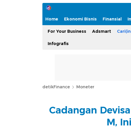
Home
Ekonomi Bisnis
Finansial
I
For Your Business
Adsmart
Cari(in
Infografis
detikFinance
Moneter
Cadangan Devisa 
M, I