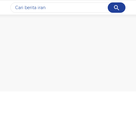
Cancel
Yang sedang ramai dicari
#1
data live draw sgp
#2
kebakaran
#3
prabowo
#4
iran
#5
gempa hari ini
Promoted
Terakhir yang dicari
Loading...