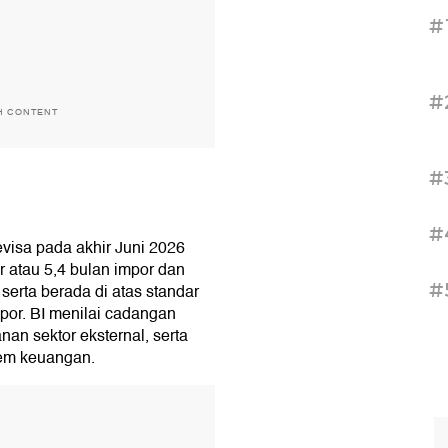
#
#
H CONTENT
#
%
#
isa pada akhir Juni 2026
 atau 5,4 bulan impor dan
#
serta berada di atas standar
mpor. BI menilai cadangan
n sektor eksternal, serta
tem keuangan.
T