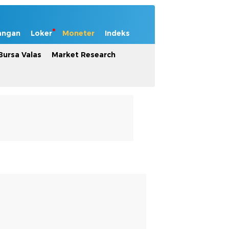
angan
Loker
Moneter
Indeks
Bursa Valas
Market Research