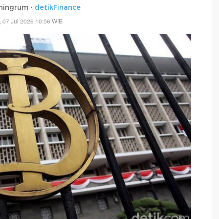
ningrum -
detikFinance
, 07 Jul 2026 10:56 WIB