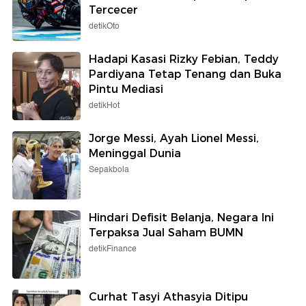
Tercecer
detikOto
Hadapi Kasasi Rizky Febian, Teddy
Pardiyana Tetap Tenang dan Buka
Pintu Mediasi
detikHot
Jorge Messi, Ayah Lionel Messi,
Meninggal Dunia
Sepakbola
Hindari Defisit Belanja, Negara Ini
Terpaksa Jual Saham BUMN
detikFinance
Curhat Tasyi Athasyia Ditipu