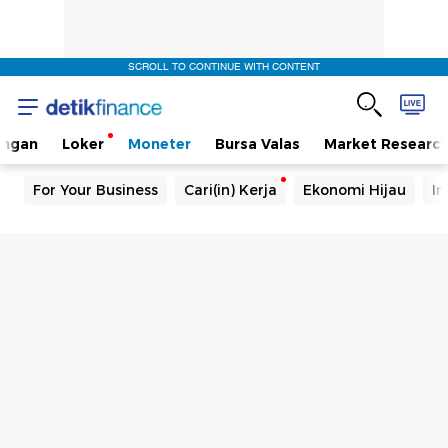
SCROLL TO CONTINUE WITH CONTENT
angan
Loker
Moneter
Bursa Valas
Market Researc
For Your Business
Cari(in) Kerja
Ekonomi Hijau
In