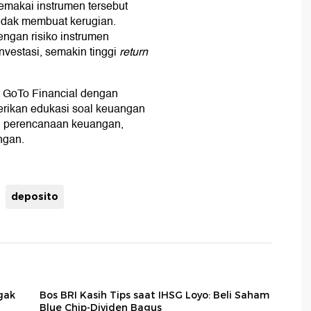
emakai instrumen tersebut
 tidak membuat kerugian.
engan risiko instrumen
investasi, semakin tinggi
return
eh GoTo Financial dengan
rikan edukasi soal keuangan
i, perencanaan keuangan,
angan.
deposito
gak
Bos BRI Kasih Tips saat IHSG Loyo: Beli Saham
Blue Chip-Dividen Bagus