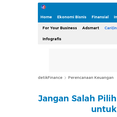
Home
Ekonomi Bisnis
Finansial
I
For Your Business
Adsmart
Cari(in
Infografis
detikFinance
Perencanaan Keuangan
Jangan Salah Pilih
untuk