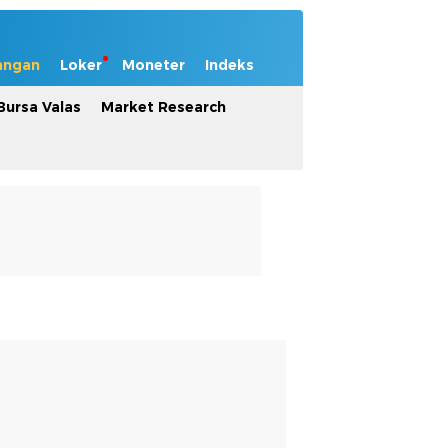
angan
Loker
Moneter
Indeks
Bursa Valas
Market Research