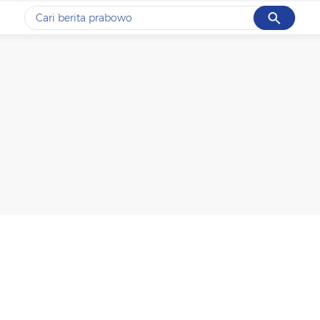
Cancel
Yang sedang ramai dicari
#1
data live draw sgp
#2
kebakaran
#3
prabowo
#4
iran
#5
gempa hari ini
Promoted
Terakhir yang dicari
Loading...