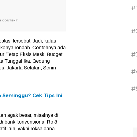
#
H CONTENT
#
tasi tersebut. Jadi, kalau
isikonya rendah. Contohnya ada
ur 'Tetap Eksis Meski Budget
#
eka Tunggal Ika, Gedung
u, Jakarta Selatan, Senin
#
#
 Seminggu? Cek Tips Ini
an agak besar, misalnya di
 di bank konvensional Rp 8
tif lain, yakni reksa dana