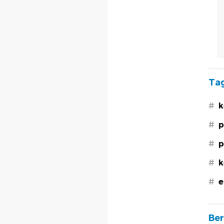
Tag
#
k
#
p
#
p
#
k
#
e
Ber