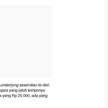
T
i
underlying asset
atau isi dari
negara yang jatuh temponya
da yang Rp 20.000, ada yang