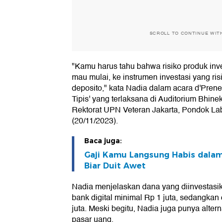
SCROLL TO CONTINUE WIT
"Kamu harus tahu bahwa risiko produk inves
mau mulai, ke instrumen investasi yang r
deposito," kata Nadia dalam acara d'Prene
Tipis' yang terlaksana di Auditorium Bhin
Rektorat UPN Veteran Jakarta, Pondok Lab
(20/11/2023).
Baca juga:
Gaji Kamu Langsung Habis dalam
Biar Duit Awet
Nadia menjelaskan dana yang diinvestasik
bank digital minimal Rp 1 juta, sedangkan
juta. Meski begitu, Nadia juga punya alterna
pasar uang.