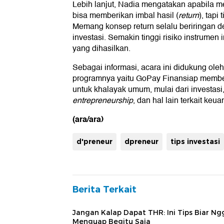
Lebih lanjut, Nadia mengatakan apabila m
bisa memberikan imbal hasil (
return
), tapi
Memang konsep return selalu beriringan d
investasi. Semakin tinggi risiko instrumen 
yang dihasilkan.
Sebagai informasi, acara ini didukung ol
programnya yaitu GoPay Finansiap membe
untuk khalayak umum, mulai dari investas
entrepreneurship
, dan hal lain terkait keu
(ara/ara)
d'preneur
dpreneur
tips investasi
Berita Terkait
Jangan Kalap Dapat THR: Ini Tips Biar Ng
Menguap Begitu Saja