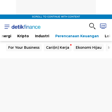
SCROLL TO CONTINUE WITH CONTENT
Energi
Kripto
Industri
Perencanaan Keuangan
Lok
For Your Business
Cari(in) Kerja
Ekonomi Hijau
In