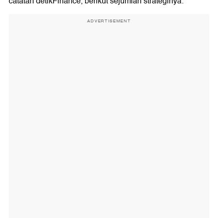
catatan detikFinance, berikut sejumlah strateginya:
ADVERTISEMENT