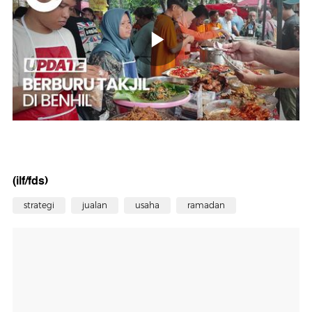
(ilf/fds)
strategi
jualan
usaha
ramadan