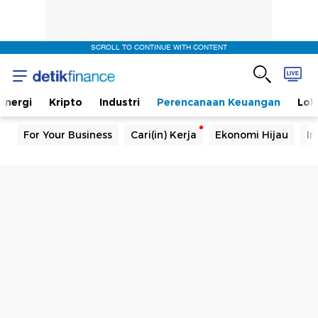
SCROLL TO CONTINUE WITH CONTENT
Energi
Kripto
Industri
Perencanaan Keuangan
Lok
For Your Business
Cari(in) Kerja
Ekonomi Hijau
In