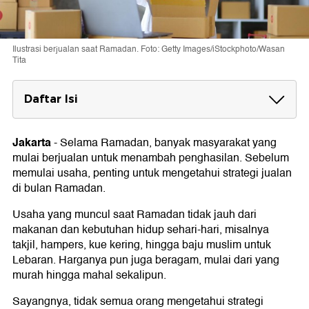
Ilustrasi berjualan saat Ramadan. Foto: Getty Images/iStockphoto/Wasan
Tita
Daftar Isi
Strategi Jualan di Bulan Ramadan Agar
Cuan
Jakarta
-
Selama Ramadan, banyak masyarakat yang
1. Mengetahui Calon Pembeli
mulai berjualan untuk menambah penghasilan. Sebelum
2. Menjual Produk yang Berbeda
memulai usaha, penting untuk mengetahui strategi jualan
3. Promosi
di bulan Ramadan.
4. Stok Produk yang Cukup
5. Menawarkan Promo Khusus
Usaha yang muncul saat Ramadan tidak jauh dari
6. Manfaatkan Platform Online
makanan dan kebutuhan hidup sehari-hari, misalnya
takjil, hampers, kue kering, hingga baju muslim untuk
Lebaran. Harganya pun juga beragam, mulai dari yang
murah hingga mahal sekalipun.
Sayangnya, tidak semua orang mengetahui strategi