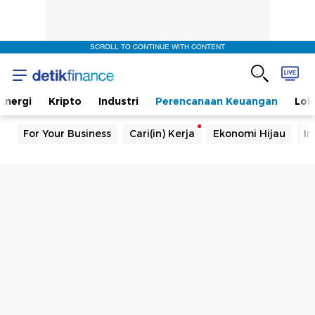
SCROLL TO CONTINUE WITH CONTENT
Energi
Kripto
Industri
Perencanaan Keuangan
Lok
For Your Business
Cari(in) Kerja
Ekonomi Hijau
In