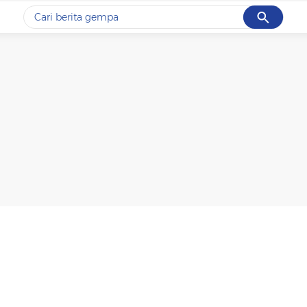
Cancel
Yang sedang ramai dicari
#1
gempa hari ini
#2
gempa
#3
iran
#4
demo
#5
prabowo
Promoted
Terakhir yang dicari
Loading...