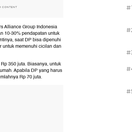
#
H CONTENT
s Alliance Group Indonesia
#
an 10-30% pendapatan untuk
tinya, saat DP bisa dipenuhi
er untuk memenuhi cicilan dan
#
 Rp 350 juta. Biasanya, untuk
#
rumah. Apabila DP yang harus
umlahnya Rp 70 juta.
T
#