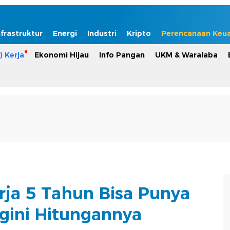
nfrastruktur
Energi
Industri
Kripto
Perencanaan Keu
) Kerja
Ekonomi Hijau
Info Pangan
UKM & Waralaba
erja 5 Tahun Bisa Punya
ini Hitungannya