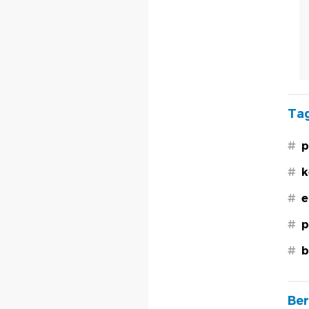
Tag
#
p
#
k
#
e
#
p
#
b
Ber