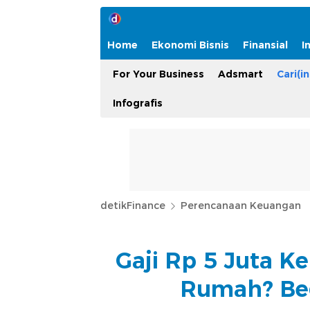
Home
Ekonomi Bisnis
Finansial
I
For Your Business
Adsmart
Cari(in
Infografis
detikFinance
Perencanaan Keuangan
Gaji Rp 5 Juta K
Rumah? Beg