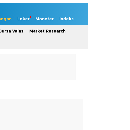
angan
Loker
Moneter
Indeks
Bursa Valas
Market Research