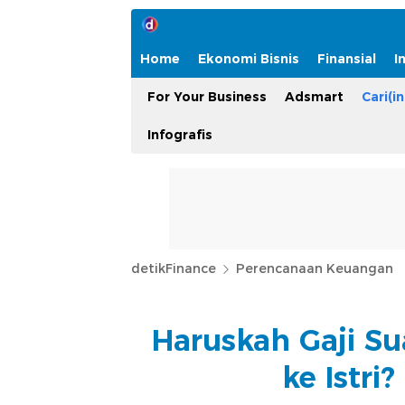
Home
Ekonomi Bisnis
Finansial
I
For Your Business
Adsmart
Cari(in
Infografis
detikFinance
Perencanaan Keuangan
Haruskah Gaji S
ke Istri?