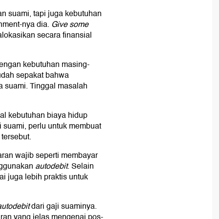
n suami, tapi juga kebutuhan
inment-nya dia.
Give some
alokasikan secara finansial
i dengan kebutuhan masing-
 sudah sepakat bahwa
a suami. Tinggal masalah
al kebutuhan biaya hidup
ji suami, perlu untuk membuat
tersebut.
ran wajib seperti membayar
enggunakan
autodebit
. Selain
ai juga lebih praktis untuk
autodebit
dari gaji suaminya.
garan yang jelas mengenai pos-