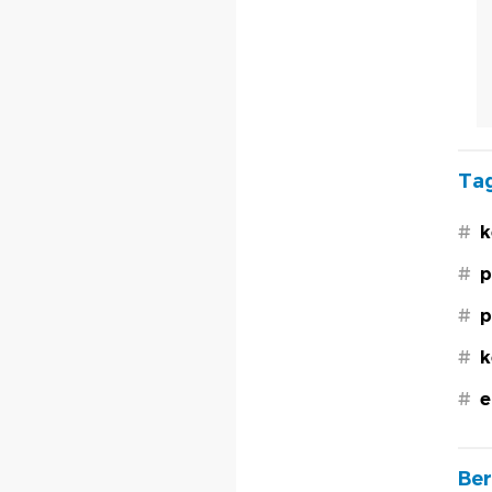
Tag
#
k
#
p
#
p
#
k
#
e
Ber