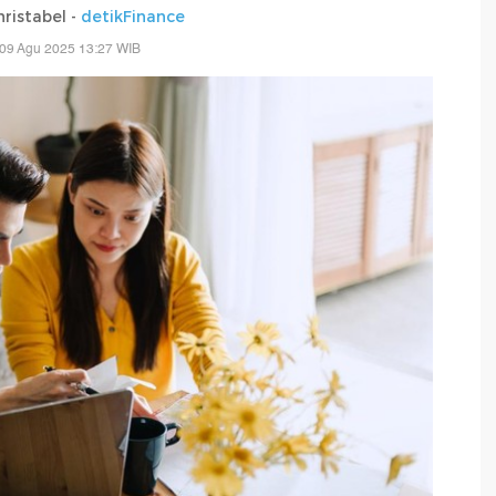
ristabel -
detikFinance
 09 Agu 2025 13:27 WIB