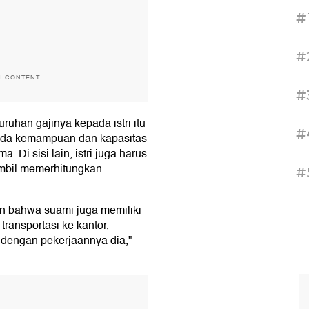
#
#
H CONTENT
#
ruhan gajinya kepada istri itu
#
 pada kemampuan dan kapasitas
 Di sisi lain, istri juga harus
mbil memerhitungkan
#
an bahwa suami juga memiliki
transportasi ke kantor,
n dengan pekerjaannya dia,"
T