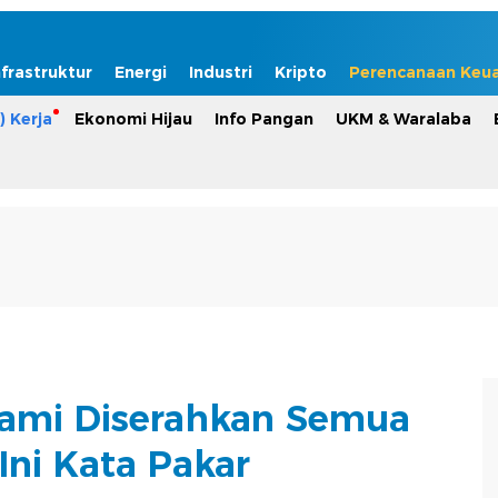
nfrastruktur
Energi
Industri
Kripto
Perencanaan Keu
) Kerja
Ekonomi Hijau
Info Pangan
UKM & Waralaba
uami Diserahkan Semua
 Ini Kata Pakar