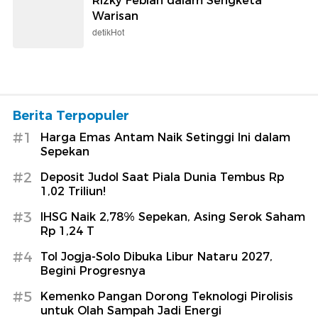
Rizky Febian dalam Sengketa
Warisan
detikHot
Berita Terpopuler
#1
Harga Emas Antam Naik Setinggi Ini dalam
Sepekan
#2
Deposit Judol Saat Piala Dunia Tembus Rp
1,02 Triliun!
#3
IHSG Naik 2,78% Sepekan, Asing Serok Saham
Rp 1,24 T
#4
Tol Jogja-Solo Dibuka Libur Nataru 2027,
Begini Progresnya
#5
Kemenko Pangan Dorong Teknologi Pirolisis
untuk Olah Sampah Jadi Energi