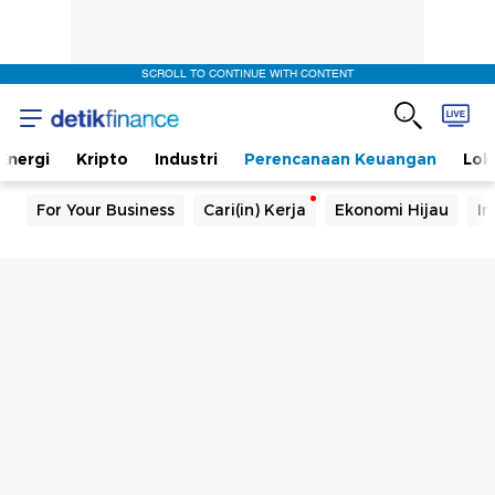
SCROLL TO CONTINUE WITH CONTENT
Energi
Kripto
Industri
Perencanaan Keuangan
Lok
For Your Business
Cari(in) Kerja
Ekonomi Hijau
In