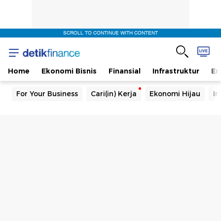
SCROLL TO CONTINUE WITH CONTENT
Home
Ekonomi Bisnis
Finansial
Infrastruktur
En
For Your Business
Cari(in) Kerja
Ekonomi Hijau
In