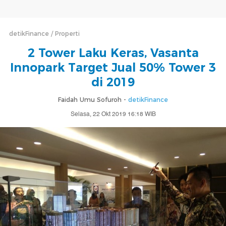
detikFinance
Properti
2 Tower Laku Keras, Vasanta
Innopark Target Jual 50% Tower 3
di 2019
Faidah Umu Sofuroh -
detikFinance
Selasa, 22 Okt 2019 16:18 WIB