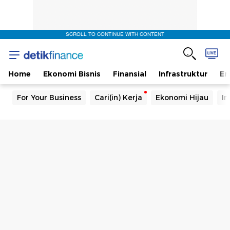
SCROLL TO CONTINUE WITH CONTENT
Home
Ekonomi Bisnis
Finansial
Infrastruktur
En
For Your Business
Cari(in) Kerja
Ekonomi Hijau
In