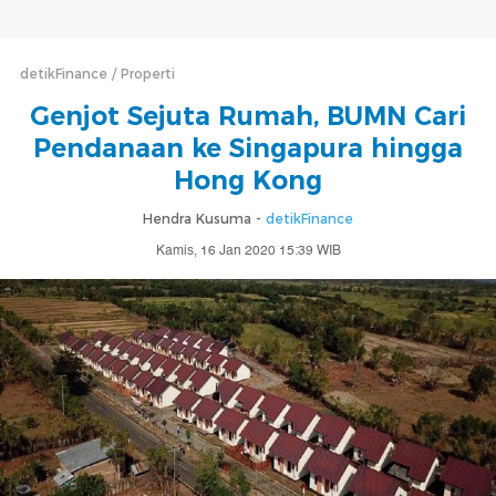
detikFinance
Properti
Genjot Sejuta Rumah, BUMN Cari
Pendanaan ke Singapura hingga
Hong Kong
Hendra Kusuma -
detikFinance
Kamis, 16 Jan 2020 15:39 WIB