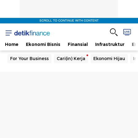
SCROLL TO CONTINUE WITH CONTENT
Home
Ekonomi Bisnis
Finansial
Infrastruktur
En
For Your Business
Cari(in) Kerja
Ekonomi Hijau
In