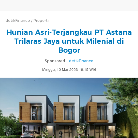
detikFinance
Properti
Hunian Asri-Terjangkau PT Astana
Trilaras Jaya untuk Milenial di
Bogor
Sponsored -
detikFinance
Minggu, 12 Mar 2023 19:15 WIB