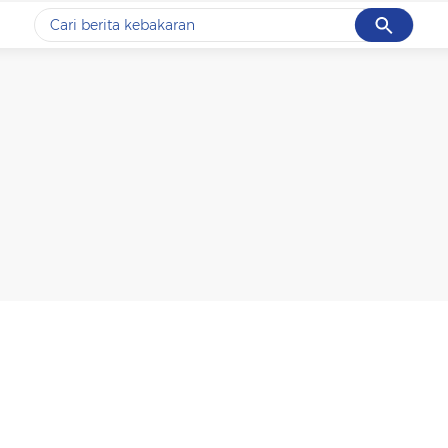
Cancel
Yang sedang ramai dicari
#1
data live draw sgp
#2
kebakaran
#3
prabowo
#4
iran
#5
gempa hari ini
Promoted
Terakhir yang dicari
Loading...