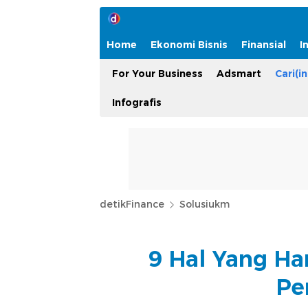
Home
Ekonomi Bisnis
Finansial
I
For Your Business
Adsmart
Cari(in
Infografis
detikFinance
Solusiukm
9 Hal Yang Ha
Pe