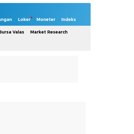
angan
Loker
Moneter
Indeks
Bursa Valas
Market Research