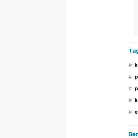
Tag
#
k
#
p
#
p
#
k
#
e
Ber