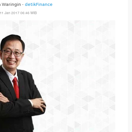
 Waringin -
detikFinance
11 Jan 2017 06:46 WIB