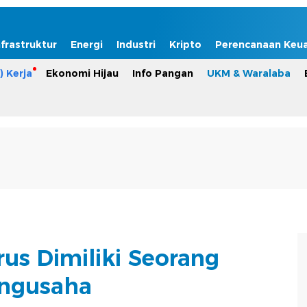
nfrastruktur
Energi
Industri
Kripto
Perencanaan Keu
) Kerja
Ekonomi Hijau
Info Pangan
UKM & Waralaba
rus Dimiliki Seorang
ngusaha