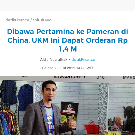
detikFinance
solusiUKM
Dibawa Pertamina ke Pameran di
China, UKM Ini Dapat Orderan Rp
1,4 M
Akfa Nasrulhak -
detikFinance
Selasa, 08 Okt 2019 14:30 WIB