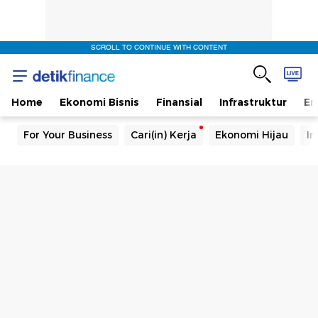
SCROLL TO CONTINUE WITH CONTENT
Home
Ekonomi Bisnis
Finansial
Infrastruktur
En
For Your Business
Cari(in) Kerja
Ekonomi Hijau
In