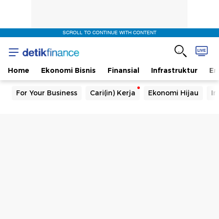
SCROLL TO CONTINUE WITH CONTENT
Home
Ekonomi Bisnis
Finansial
Infrastruktur
En
For Your Business
Cari(in) Kerja
Ekonomi Hijau
In